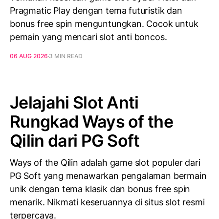
Pragmatic Play dengan tema futuristik dan
bonus free spin menguntungkan. Cocok untuk
pemain yang mencari slot anti boncos.
06 AUG 2026
3 MIN READ
Jelajahi Slot Anti
Rungkad Ways of the
Qilin dari PG Soft
Ways of the Qilin adalah game slot populer dari
PG Soft yang menawarkan pengalaman bermain
unik dengan tema klasik dan bonus free spin
menarik. Nikmati keseruannya di situs slot resmi
terpercaya.