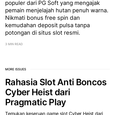
populer dari PG Soft yang mengajak
pemain menjelajah hutan penuh warna.
Nikmati bonus free spin dan
kemudahan deposit pulsa tanpa
potongan di situs slot resmi.
3 MIN READ
MORE ISSUES
Rahasia Slot Anti Boncos
Cyber Heist dari
Pragmatic Play
Temukan keseruan game slot Cyber Heist dari