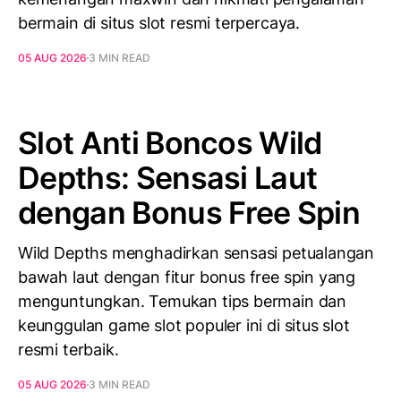
bermain di situs slot resmi terpercaya.
05 AUG 2026
3 MIN READ
Slot Anti Boncos Wild
Depths: Sensasi Laut
dengan Bonus Free Spin
Wild Depths menghadirkan sensasi petualangan
bawah laut dengan fitur bonus free spin yang
menguntungkan. Temukan tips bermain dan
keunggulan game slot populer ini di situs slot
resmi terbaik.
05 AUG 2026
3 MIN READ