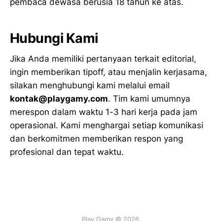
pembaca dewasa berusia 18 tahun ke atas.
Hubungi Kami
Jika Anda memiliki pertanyaan terkait editorial,
ingin memberikan tipoff, atau menjalin kerjasama,
silakan menghubungi kami melalui email
kontak@playgamy.com
. Tim kami umumnya
merespon dalam waktu 1-3 hari kerja pada jam
operasional. Kami menghargai setiap komunikasi
dan berkomitmen memberikan respon yang
profesional dan tepat waktu.
Play Gamy © 2026