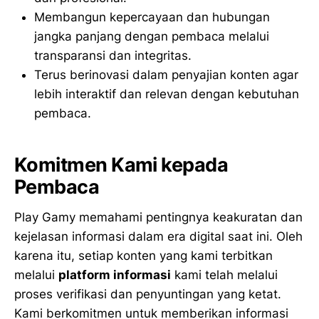
Membangun kepercayaan dan hubungan
jangka panjang dengan pembaca melalui
transparansi dan integritas.
Terus berinovasi dalam penyajian konten agar
lebih interaktif dan relevan dengan kebutuhan
pembaca.
Komitmen Kami kepada
Pembaca
Play Gamy memahami pentingnya keakuratan dan
kejelasan informasi dalam era digital saat ini. Oleh
karena itu, setiap konten yang kami terbitkan
melalui
platform informasi
kami telah melalui
proses verifikasi dan penyuntingan yang ketat.
Kami berkomitmen untuk memberikan informasi