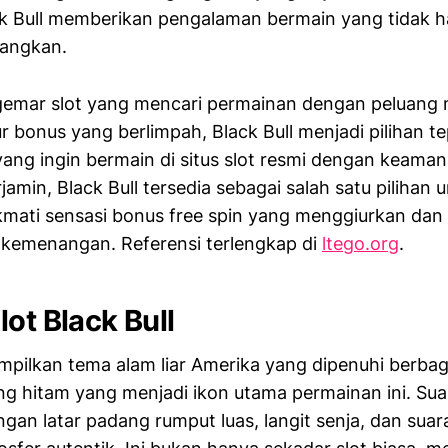
k Bull memberikan pengalaman bermain yang tidak 
gangkan.
gemar slot yang mencari permainan dengan peluang
r bonus yang berlimpah, Black Bull menjadi pilihan te
 yang ingin bermain di situs slot resmi dengan keama
min, Black Bull tersedia sebagai salah satu pilihan un
mati sensasi bonus free spin yang menggiurkan dan
emenangan. Referensi terlengkap di
ltego.org
.
ot Black Bull
mpilkan tema alam liar Amerika yang dipenuhi berbag
ng hitam yang menjadi ikon utama permainan ini. Su
ngan latar padang rumput luas, langit senja, dan sua