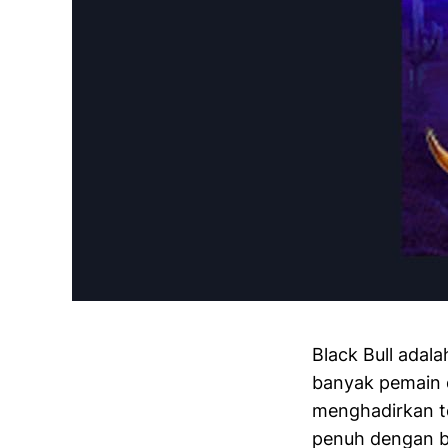
Black Bull adal
banyak pemain d
menghadirkan t
penuh dengan b