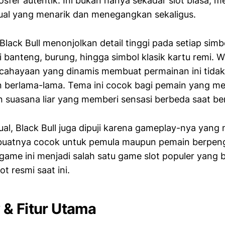
er autentik. Ini bukan hanya sekadar slot biasa, m
ual yang menarik dan menegangkan sekaligus.
 Black Bull menonjolkan detail tinggi pada setiap simbo
i banteng, burung, hingga simbol klasik kartu remi.
cahayaan yang dinamis membuat permainan ini tid
n berlama-lama. Tema ini cocok bagi pemain yang m
 suasana liar yang memberi sensasi berbeda saat be
sual, Black Bull juga dipuji karena gameplay-nya yan
uatnya cocok untuk pemula maupun pemain berpen
game ini menjadi salah satu game slot populer yang b
ot resmi saat ini.
& Fitur Utama