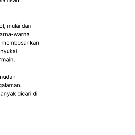
elainkan
l, mulai dari
 Warna-warna
ak membosankan
enyukai
rmain.
g mudah
galaman.
anyak dicari di