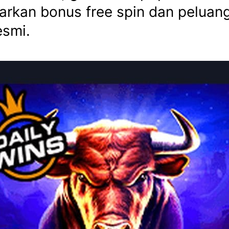
rkan bonus free spin dan peluan
esmi.