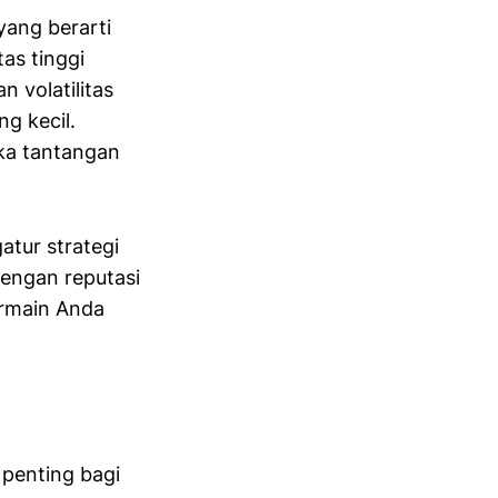
yang berarti
as tinggi
 volatilitas
g kecil.
uka tantangan
atur strategi
dengan reputasi
ermain Anda
penting bagi