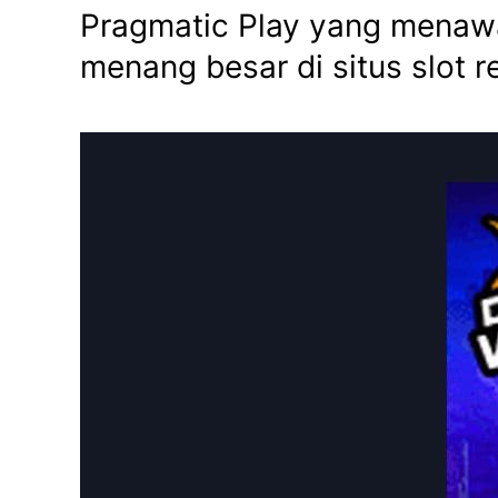
Pragmatic Play yang menawa
menang besar di situs slot r