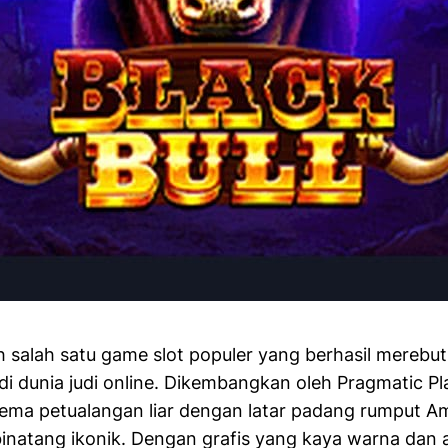
ah salah satu game slot populer yang berhasil merebut
i dunia judi online. Dikembangkan oleh Pragmatic Pla
ema petualangan liar dengan latar padang rumput A
inatang ikonik. Dengan grafis yang kaya warna dan 