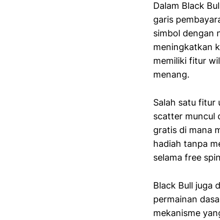
Dalam Black Bul
garis pembayar
simbol dengan n
meningkatkan ke
memiliki fitur 
menang.
Salah satu fitur
scatter muncul 
gratis di mana
hadiah tanpa men
selama free sp
Black Bull juga
permainan dasa
mekanisme yang 