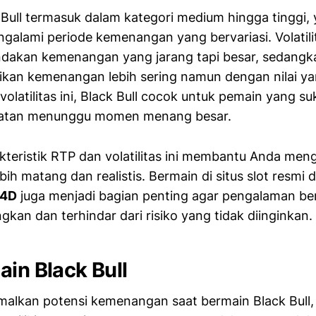
k Bull termasuk dalam kategori medium hingga tinggi, 
galami periode kemenangan yang bervariasi. Volatilit
akan kemenangan yang jarang tapi besar, sedangkan
an kemenangan lebih sering namun dengan nilai yan
volatilitas ini, Black Bull cocok untuk pemain yang s
ratan menunggu momen menang besar.
eristik RTP dan volatilitas ini membantu Anda meng
ih matang dan realistis. Bermain di situs slot resmi 
E4D
juga menjadi bagian penting agar pengalaman b
kan dan terhindar dari risiko yang tidak diinginkan.
ain Black Bull
alkan potensi kemenangan saat bermain Black Bull, 