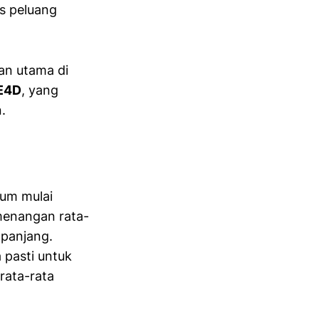
s peluang
han utama di
E4D
, yang
.
lum mulai
menangan rata-
 panjang.
 pasti untuk
rata-rata