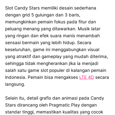
Slot Candy Stars memiliki desain sederhana
dengan grid 5 gulungan dan 3 baris,
memungkinkan pemain fokus pada fitur dan
peluang menang yang ditawarkan. Musik latar
yang ringan dan efek suara manis menambah
sensasi bermain yang lebih hidup. Secara
keseluruhan, game ini menggabungkan visual
yang atraktif dan gameplay yang mudah diterima,
sehingga tidak mengherankan jika ia menjadi
salah satu game slot populer di kalangan pemain
Indonesia. Pemain bisa mengakses
LTE 4D
secara
langsung.
Selain itu, detail grafis dan animasi pada Candy
Stars dirancang oleh Pragmatic Play dengan
standar tinggi, memastikan kualitas yang cocok