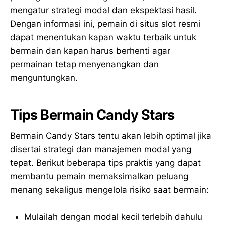
mengatur strategi modal dan ekspektasi hasil.
Dengan informasi ini, pemain di situs slot resmi
dapat menentukan kapan waktu terbaik untuk
bermain dan kapan harus berhenti agar
permainan tetap menyenangkan dan
menguntungkan.
Tips Bermain Candy Stars
Bermain Candy Stars tentu akan lebih optimal jika
disertai strategi dan manajemen modal yang
tepat. Berikut beberapa tips praktis yang dapat
membantu pemain memaksimalkan peluang
menang sekaligus mengelola risiko saat bermain:
Mulailah dengan modal kecil terlebih dahulu