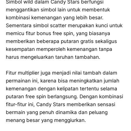
Simbol wild dalam Candy Stars berfungsi
menggantikan simbol lain untuk membentuk
kombinasi kemenangan yang lebih besar.
Sementara simbol scatter merupakan kunci untuk
memicu fitur bonus free spin, yang biasanya
memberikan beberapa putaran gratis sekaligus
kesempatan memperoleh kemenangan tanpa
harus mengeluarkan taruhan tambahan.
Fitur multiplier juga menjadi nilai tambah dalam
permainan ini, karena bisa meningkatkan jumlah
kemenangan dengan kelipatan tertentu selama
putaran free spin berlangsung. Dengan kombinasi
fitur-fitur ini, Candy Stars memberikan sensasi
bermain yang penuh dinamika dan peluang
menang besar yang menggiurkan.