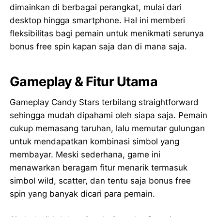
dimainkan di berbagai perangkat, mulai dari
desktop hingga smartphone. Hal ini memberi
fleksibilitas bagi pemain untuk menikmati serunya
bonus free spin kapan saja dan di mana saja.
Gameplay & Fitur Utama
Gameplay Candy Stars terbilang straightforward
sehingga mudah dipahami oleh siapa saja. Pemain
cukup memasang taruhan, lalu memutar gulungan
untuk mendapatkan kombinasi simbol yang
membayar. Meski sederhana, game ini
menawarkan beragam fitur menarik termasuk
simbol wild, scatter, dan tentu saja bonus free
spin yang banyak dicari para pemain.