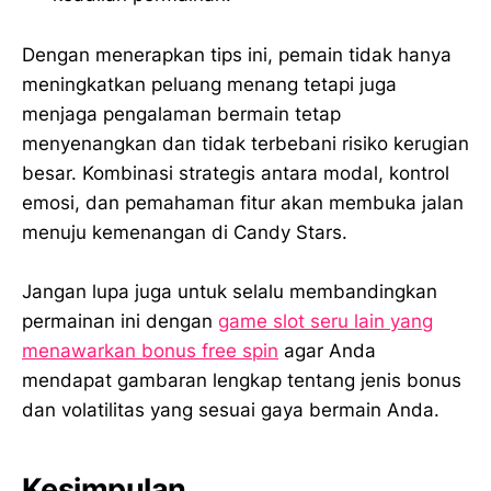
Dengan menerapkan tips ini, pemain tidak hanya
meningkatkan peluang menang tetapi juga
menjaga pengalaman bermain tetap
menyenangkan dan tidak terbebani risiko kerugian
besar. Kombinasi strategis antara modal, kontrol
emosi, dan pemahaman fitur akan membuka jalan
menuju kemenangan di Candy Stars.
Jangan lupa juga untuk selalu membandingkan
permainan ini dengan
game slot seru lain yang
menawarkan bonus free spin
agar Anda
mendapat gambaran lengkap tentang jenis bonus
dan volatilitas yang sesuai gaya bermain Anda.
Kesimpulan