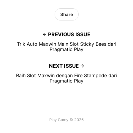
Share
PREVIOUS ISSUE
Trik Auto Maxwin Main Slot Sticky Bees dari
Pragmatic Play
NEXT ISSUE
Raih Slot Maxwin dengan Fire Stampede dari
Pragmatic Play
Play Gamy © 2026