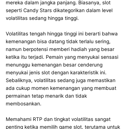
mereka dalam jangka panjang. Biasanya, slot
seperti Candy Stars dikategorikan dalam level
volatilitas sedang hingga tinggi.
Volatilitas tengah hingga tinggi ini berarti bahwa
kemenangan bisa datang tidak terlalu sering,
namun berpotensi memberi hadiah yang besar
ketika itu terjadi. Pemain yang menyukai sensasi
menunggu kemenangan besar cenderung
menyukai jenis slot dengan karakteristik ini.
Sebaliknya, volatilitas sedang juga memastikan
ada cukup momen kemenangan yang membuat
permainan tetap menarik dan tidak
membosankan.
Memahami RTP dan tingkat volatilitas sangat
penting ketika memilih game slot, terutama untuk