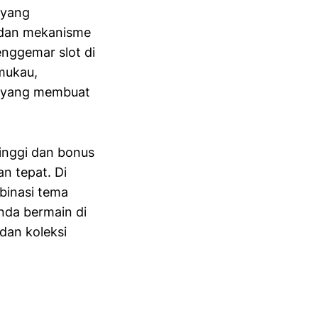
 yang
 dan mekanisme
enggemar slot di
mukau,
k yang membuat
inggi dan bonus
n tepat. Di
mbinasi tema
nda bermain di
 dan koleksi