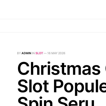
BY
ADMIN
IN
SLOT
—
16 MAY 2026
Christmas
Slot Popul
Spin Seru