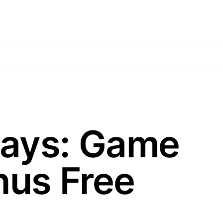
ways: Game
nus Free