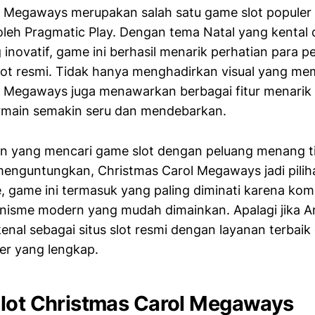
l Megaways merupakan salah satu game slot populer
leh Pragmatic Play. Dengan tema Natal yang kental
novatif, game ini berhasil menarik perhatian para p
slot resmi. Tidak hanya menghadirkan visual yang me
l Megaways juga menawarkan berbagai fitur menari
main semakin seru dan mendebarkan.
in yang mencari game slot dengan peluang menang t
menguntungkan, Christmas Carol Megaways jadi piliha
ne, game ini termasuk yang paling diminati karena ko
nisme modern yang mudah dimainkan. Apalagi jika A
kenal sebagai situs slot resmi dengan layanan terbaik
er yang lengkap.
lot Christmas Carol Megaways