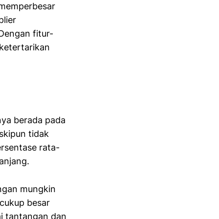
, memperbesar
lier
engan fitur-
ketertarikan
nya berada pada
skipun tidak
ersentase rata-
anjang.
nangan mungkin
 cukup besar
ai tantangan dan