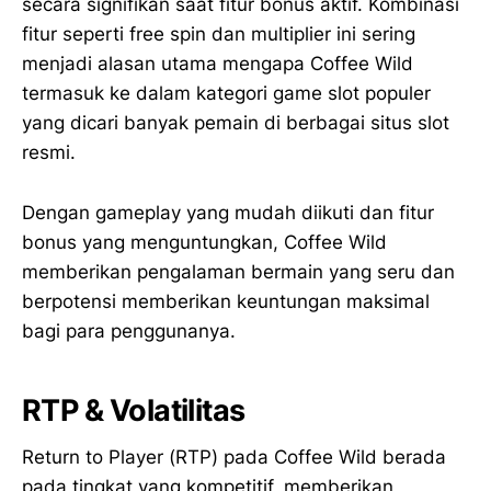
secara signifikan saat fitur bonus aktif. Kombinasi
fitur seperti free spin dan multiplier ini sering
menjadi alasan utama mengapa Coffee Wild
termasuk ke dalam kategori game slot populer
yang dicari banyak pemain di berbagai situs slot
resmi.
Dengan gameplay yang mudah diikuti dan fitur
bonus yang menguntungkan, Coffee Wild
memberikan pengalaman bermain yang seru dan
berpotensi memberikan keuntungan maksimal
bagi para penggunanya.
RTP & Volatilitas
Return to Player (RTP) pada Coffee Wild berada
pada tingkat yang kompetitif, memberikan