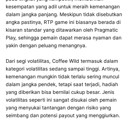
kesempatan yang adil untuk meraih kemenangan
dalam jangka panjang. Meskipun tidak disebutkan
angka pastinya, RTP game ini biasanya berada di
kisaran standar yang ditawarkan oleh Pragmatic
Play, sehingga pemain dapat merasa nyaman dan
yakin dengan peluang menangnya.
Dari segi volatilitas, Coffee Wild termasuk dalam
kategori volatilitas sedang sampai tinggi. Artinya,
kemenangan mungkin tidak terlalu sering muncul
dalam jangka pendek, tetapi saat terjadi, hadiah
yang diberikan bisa bernilai cukup besar. Jenis
volatilitas seperti ini sangat disukai oleh pemain
yang menyukai tantangan dengan risiko yang
seimbang dan potensi payout yang menggiurkan.