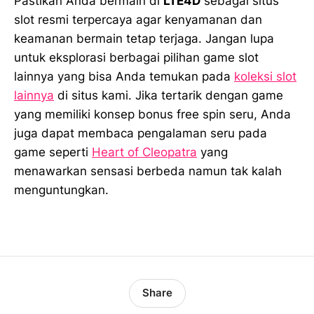
Pastikan Anda bermain di
LTE4D
sebagai situs
slot resmi terpercaya agar kenyamanan dan
keamanan bermain tetap terjaga. Jangan lupa
untuk eksplorasi berbagai pilihan game slot
lainnya yang bisa Anda temukan pada
koleksi slot
lainnya
di situs kami. Jika tertarik dengan game
yang memiliki konsep bonus free spin seru, Anda
juga dapat membaca pengalaman seru pada
game seperti
Heart of Cleopatra
yang
menawarkan sensasi berbeda namun tak kalah
menguntungkan.
Share