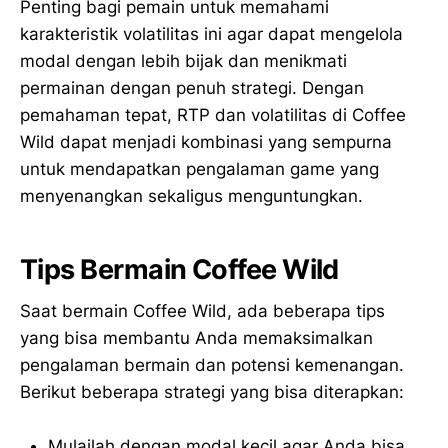
Penting bagi pemain untuk memahami
karakteristik volatilitas ini agar dapat mengelola
modal dengan lebih bijak dan menikmati
permainan dengan penuh strategi. Dengan
pemahaman tepat, RTP dan volatilitas di Coffee
Wild dapat menjadi kombinasi yang sempurna
untuk mendapatkan pengalaman game yang
menyenangkan sekaligus menguntungkan.
Tips Bermain Coffee Wild
Saat bermain Coffee Wild, ada beberapa tips
yang bisa membantu Anda memaksimalkan
pengalaman bermain dan potensi kemenangan.
Berikut beberapa strategi yang bisa diterapkan:
Mulailah dengan modal kecil agar Anda bisa