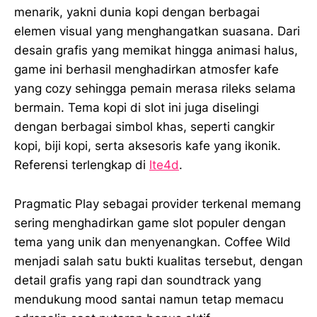
menarik, yakni dunia kopi dengan berbagai
elemen visual yang menghangatkan suasana. Dari
desain grafis yang memikat hingga animasi halus,
game ini berhasil menghadirkan atmosfer kafe
yang cozy sehingga pemain merasa rileks selama
bermain. Tema kopi di slot ini juga diselingi
dengan berbagai simbol khas, seperti cangkir
kopi, biji kopi, serta aksesoris kafe yang ikonik.
Referensi terlengkap di
lte4d
.
Pragmatic Play sebagai provider terkenal memang
sering menghadirkan game slot populer dengan
tema yang unik dan menyenangkan. Coffee Wild
menjadi salah satu bukti kualitas tersebut, dengan
detail grafis yang rapi dan soundtrack yang
mendukung mood santai namun tetap memacu