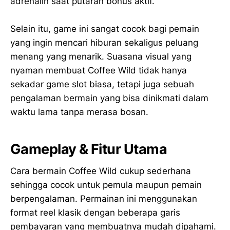
adrenalin saat putaran bonus aktif.
Selain itu, game ini sangat cocok bagi pemain
yang ingin mencari hiburan sekaligus peluang
menang yang menarik. Suasana visual yang
nyaman membuat Coffee Wild tidak hanya
sekadar game slot biasa, tetapi juga sebuah
pengalaman bermain yang bisa dinikmati dalam
waktu lama tanpa merasa bosan.
Gameplay & Fitur Utama
Cara bermain Coffee Wild cukup sederhana
sehingga cocok untuk pemula maupun pemain
berpengalaman. Permainan ini menggunakan
format reel klasik dengan beberapa garis
pembayaran yang membuatnya mudah dipahami.