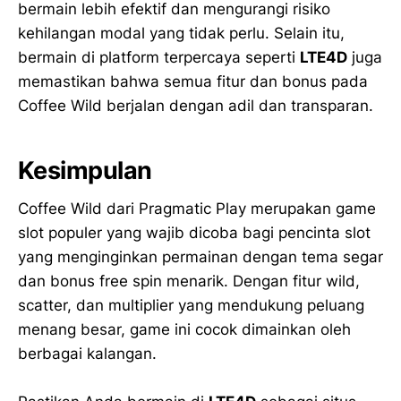
bermain lebih efektif dan mengurangi risiko
kehilangan modal yang tidak perlu. Selain itu,
bermain di platform terpercaya seperti
LTE4D
juga
memastikan bahwa semua fitur dan bonus pada
Coffee Wild berjalan dengan adil dan transparan.
Kesimpulan
Coffee Wild dari Pragmatic Play merupakan game
slot populer yang wajib dicoba bagi pencinta slot
yang menginginkan permainan dengan tema segar
dan bonus free spin menarik. Dengan fitur wild,
scatter, dan multiplier yang mendukung peluang
menang besar, game ini cocok dimainkan oleh
berbagai kalangan.