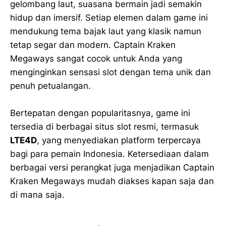
gelombang laut, suasana bermain jadi semakin
hidup dan imersif. Setiap elemen dalam game ini
mendukung tema bajak laut yang klasik namun
tetap segar dan modern. Captain Kraken
Megaways sangat cocok untuk Anda yang
menginginkan sensasi slot dengan tema unik dan
penuh petualangan.
Bertepatan dengan popularitasnya, game ini
tersedia di berbagai situs slot resmi, termasuk
LTE4D
, yang menyediakan platform terpercaya
bagi para pemain Indonesia. Ketersediaan dalam
berbagai versi perangkat juga menjadikan Captain
Kraken Megaways mudah diakses kapan saja dan
di mana saja.