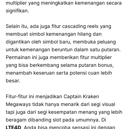
multiplier yang meningkatkan kemenangan secara
signifikan.
Selain itu, ada juga fitur cascading reels yang
membuat simbol kemenangan hilang dan
digantikan oleh simbol baru, membuka peluang
untuk kemenangan beruntun dalam satu putaran.
Permainan ini juga memberikan fitur multiplier
yang bisa berkembang selama putaran bonus,
menambah keseruan serta potensi cuan lebih
besar.
Fitur-fitur ini menjadikan Captain Kraken
Megaways tidak hanya menarik dari segi visual
tapi juga dari segi kesempatan menang yang lebih
beragam dibanding slot pada umumnya. Di
LTE4D
, Anda bisa mencoba sensasi ini dengan