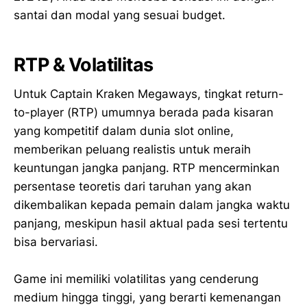
santai dan modal yang sesuai budget.
RTP & Volatilitas
Untuk Captain Kraken Megaways, tingkat return-
to-player (RTP) umumnya berada pada kisaran
yang kompetitif dalam dunia slot online,
memberikan peluang realistis untuk meraih
keuntungan jangka panjang. RTP mencerminkan
persentase teoretis dari taruhan yang akan
dikembalikan kepada pemain dalam jangka waktu
panjang, meskipun hasil aktual pada sesi tertentu
bisa bervariasi.
Game ini memiliki volatilitas yang cenderung
medium hingga tinggi, yang berarti kemenangan