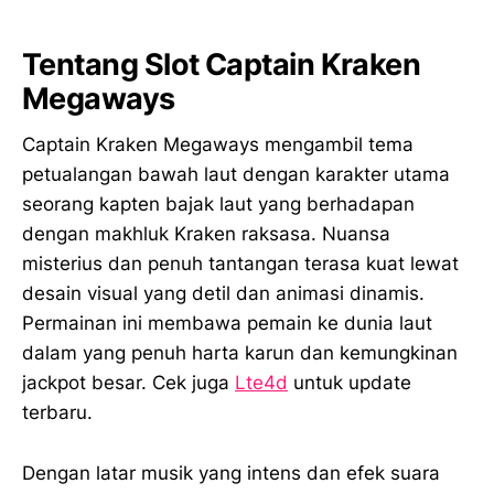
Tentang Slot Captain Kraken
Megaways
Captain Kraken Megaways mengambil tema
petualangan bawah laut dengan karakter utama
seorang kapten bajak laut yang berhadapan
dengan makhluk Kraken raksasa. Nuansa
misterius dan penuh tantangan terasa kuat lewat
desain visual yang detil dan animasi dinamis.
Permainan ini membawa pemain ke dunia laut
dalam yang penuh harta karun dan kemungkinan
jackpot besar. Cek juga
Lte4d
untuk update
terbaru.
Dengan latar musik yang intens dan efek suara