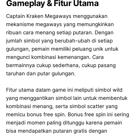
Gameplay & Fitur Utama
Captain Kraken Megaways menggunakan
mekanisme megaways yang memungkinkan
ribuan cara menang setiap putaran. Dengan
jumlah simbol yang berubah-ubah di setiap
gulungan, pemain memiliki peluang unik untuk
mengunci kombinasi kemenangan. Cara
bermainnya cukup sederhana, cukup pasang
taruhan dan putar gulungan.
Fitur utama dalam game ini meliputi simbol wild
yang menggantikan simbol lain untuk membentuk
kombinasi menang, serta simbol scatter yang
memicu bonus free spin. Bonus free spin ini sering
menjadi momen paling ditunggu karena pemain
bisa mendapatkan putaran gratis dengan