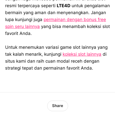
resmi terpercaya seperti
LTE4D
untuk pengalaman
bermain yang aman dan menyenangkan. Jangan
lupa kunjungi juga
permainan dengan bonus free
spin seru lainnya
yang bisa menambah koleksi slot
favorit Anda.
Untuk menemukan variasi game slot lainnya yang
tak kalah menarik, kunjungi
koleksi slot lainnya
di
situs kami dan raih cuan modal receh dengan
strategi tepat dan permainan favorit Anda.
Share