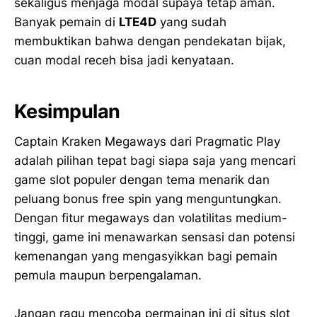
sekaligus menjaga modal supaya tetap aman.
Banyak pemain di
LTE4D
yang sudah
membuktikan bahwa dengan pendekatan bijak,
cuan modal receh bisa jadi kenyataan.
Kesimpulan
Captain Kraken Megaways dari Pragmatic Play
adalah pilihan tepat bagi siapa saja yang mencari
game slot populer dengan tema menarik dan
peluang bonus free spin yang menguntungkan.
Dengan fitur megaways dan volatilitas medium-
tinggi, game ini menawarkan sensasi dan potensi
kemenangan yang mengasyikkan bagi pemain
pemula maupun berpengalaman.
Jangan ragu mencoba permainan ini di situs slot