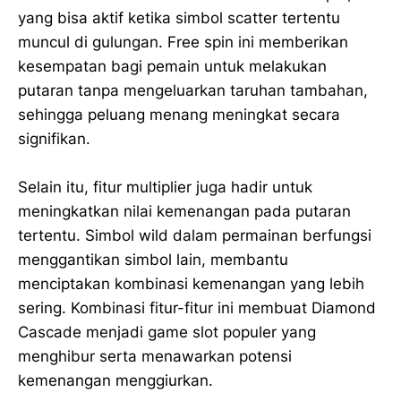
yang bisa aktif ketika simbol scatter tertentu
muncul di gulungan. Free spin ini memberikan
kesempatan bagi pemain untuk melakukan
putaran tanpa mengeluarkan taruhan tambahan,
sehingga peluang menang meningkat secara
signifikan.
Selain itu, fitur multiplier juga hadir untuk
meningkatkan nilai kemenangan pada putaran
tertentu. Simbol wild dalam permainan berfungsi
menggantikan simbol lain, membantu
menciptakan kombinasi kemenangan yang lebih
sering. Kombinasi fitur-fitur ini membuat Diamond
Cascade menjadi game slot populer yang
menghibur serta menawarkan potensi
kemenangan menggiurkan.