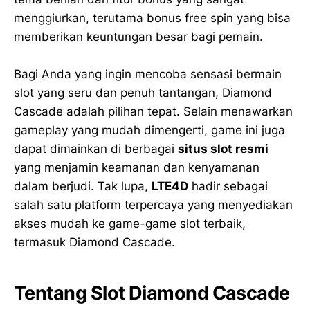
menggiurkan, terutama bonus free spin yang bisa
memberikan keuntungan besar bagi pemain.
Bagi Anda yang ingin mencoba sensasi bermain
slot yang seru dan penuh tantangan, Diamond
Cascade adalah pilihan tepat. Selain menawarkan
gameplay yang mudah dimengerti, game ini juga
dapat dimainkan di berbagai
situs slot resmi
yang menjamin keamanan dan kenyamanan
dalam berjudi. Tak lupa,
LTE4D
hadir sebagai
salah satu platform terpercaya yang menyediakan
akses mudah ke game-game slot terbaik,
termasuk Diamond Cascade.
Tentang Slot Diamond Cascade