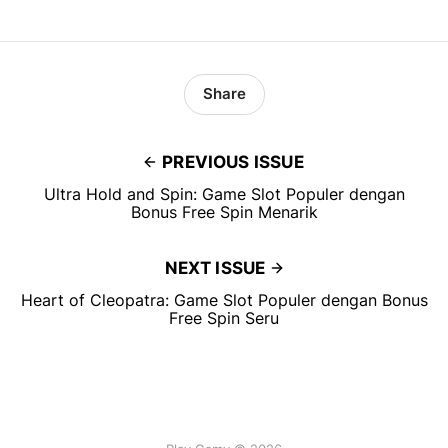
Share
PREVIOUS ISSUE
Ultra Hold and Spin: Game Slot Populer dengan
Bonus Free Spin Menarik
NEXT ISSUE
Heart of Cleopatra: Game Slot Populer dengan Bonus
Free Spin Seru