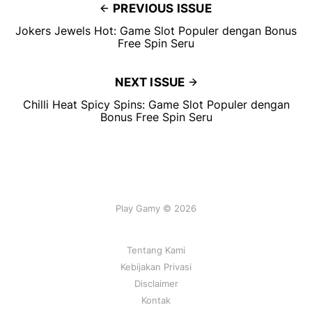
PREVIOUS ISSUE
Jokers Jewels Hot: Game Slot Populer dengan Bonus
Free Spin Seru
NEXT ISSUE
Chilli Heat Spicy Spins: Game Slot Populer dengan
Bonus Free Spin Seru
Play Gamy © 2026
Tentang Kami
Kebijakan Privasi
Disclaimer
Kontak