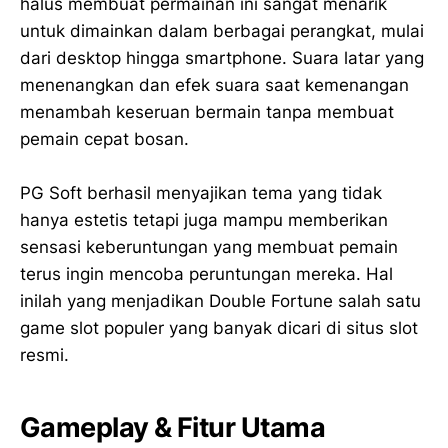
halus membuat permainan ini sangat menarik
untuk dimainkan dalam berbagai perangkat, mulai
dari desktop hingga smartphone. Suara latar yang
menenangkan dan efek suara saat kemenangan
menambah keseruan bermain tanpa membuat
pemain cepat bosan.
PG Soft berhasil menyajikan tema yang tidak
hanya estetis tetapi juga mampu memberikan
sensasi keberuntungan yang membuat pemain
terus ingin mencoba peruntungan mereka. Hal
inilah yang menjadikan Double Fortune salah satu
game slot populer yang banyak dicari di situs slot
resmi.
Gameplay & Fitur Utama