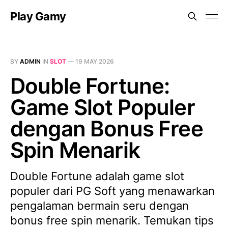
Play Gamy
BY
ADMIN
IN
SLOT
—
19 MAY 2026
Double Fortune:
Game Slot Populer
dengan Bonus Free
Spin Menarik
Double Fortune adalah game slot
populer dari PG Soft yang menawarkan
pengalaman bermain seru dengan
bonus free spin menarik. Temukan tips