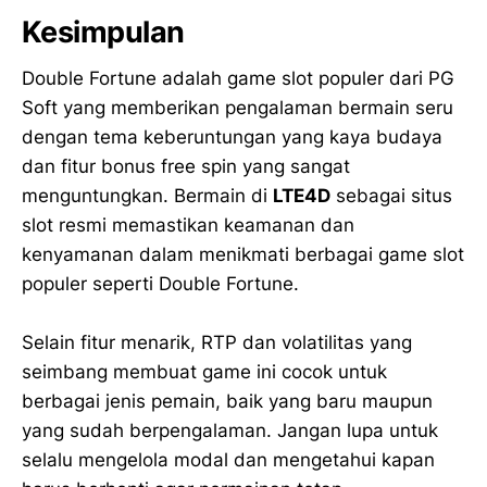
Kesimpulan
Double Fortune adalah game slot populer dari PG
Soft yang memberikan pengalaman bermain seru
dengan tema keberuntungan yang kaya budaya
dan fitur bonus free spin yang sangat
menguntungkan. Bermain di
LTE4D
sebagai situs
slot resmi memastikan keamanan dan
kenyamanan dalam menikmati berbagai game slot
populer seperti Double Fortune.
Selain fitur menarik, RTP dan volatilitas yang
seimbang membuat game ini cocok untuk
berbagai jenis pemain, baik yang baru maupun
yang sudah berpengalaman. Jangan lupa untuk
selalu mengelola modal dan mengetahui kapan