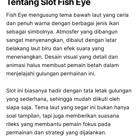
Tentang Slot Fish Eye
Fish Eye mengusung tema bawah laut yang ceria
dan penuh warna dengan berbagai jenis ikan
sebagai simbolnya. Atmosfer yang dibangun
sangat menyenangkan, dibalut dengan latar
belakang laut biru dan efek suara yang
menenangkan. Desain visual yang detail dan
animasi halus membuat pemain betah dalam
menjelajahi gulungan permainan ini.
Slot ini biasanya hadir dengan tata letak gulungan
yang sederhana, sehingga mudah diikuti oleh
siapa saja. Tema laut yang segar ini bukan hanya
soal tampilan, tapi juga memberikan suasana
rileks yang membantu pemain fokus pada
permainan dan strategi yang dijalankan.