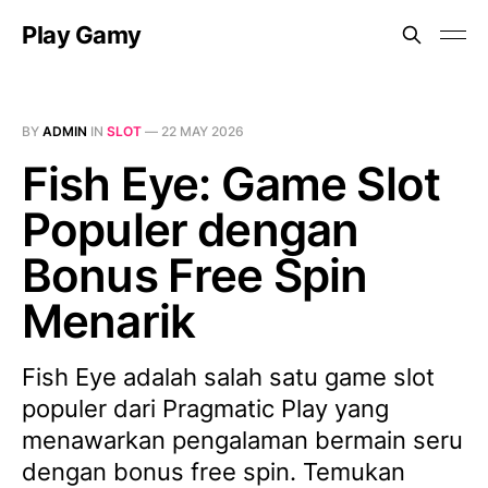
Play Gamy
BY
ADMIN
IN
SLOT
—
22 MAY 2026
Fish Eye: Game Slot
Populer dengan
Bonus Free Spin
Menarik
Fish Eye adalah salah satu game slot
populer dari Pragmatic Play yang
menawarkan pengalaman bermain seru
dengan bonus free spin. Temukan