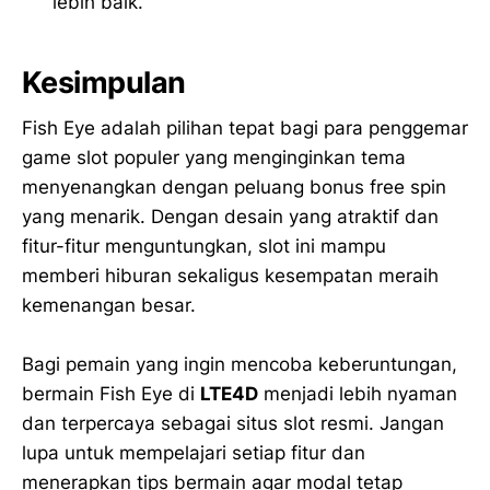
lebih baik.
Kesimpulan
Fish Eye adalah pilihan tepat bagi para penggemar
game slot populer yang menginginkan tema
menyenangkan dengan peluang bonus free spin
yang menarik. Dengan desain yang atraktif dan
fitur-fitur menguntungkan, slot ini mampu
memberi hiburan sekaligus kesempatan meraih
kemenangan besar.
Bagi pemain yang ingin mencoba keberuntungan,
bermain Fish Eye di
LTE4D
menjadi lebih nyaman
dan terpercaya sebagai situs slot resmi. Jangan
lupa untuk mempelajari setiap fitur dan
menerapkan tips bermain agar modal tetap