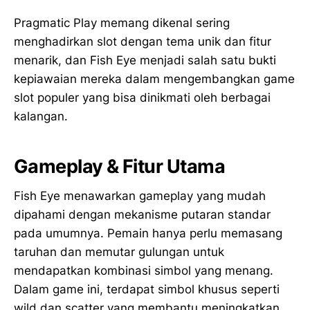
Pragmatic Play memang dikenal sering
menghadirkan slot dengan tema unik dan fitur
menarik, dan Fish Eye menjadi salah satu bukti
kepiawaian mereka dalam mengembangkan game
slot populer yang bisa dinikmati oleh berbagai
kalangan.
Gameplay & Fitur Utama
Fish Eye menawarkan gameplay yang mudah
dipahami dengan mekanisme putaran standar
pada umumnya. Pemain hanya perlu memasang
taruhan dan memutar gulungan untuk
mendapatkan kombinasi simbol yang menang.
Dalam game ini, terdapat simbol khusus seperti
wild dan scatter yang membantu meningkatkan