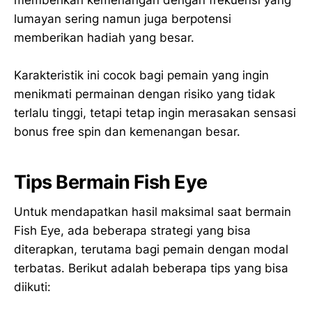
lumayan sering namun juga berpotensi
memberikan hadiah yang besar.
Karakteristik ini cocok bagi pemain yang ingin
menikmati permainan dengan risiko yang tidak
terlalu tinggi, tetapi tetap ingin merasakan sensasi
bonus free spin dan kemenangan besar.
Tips Bermain Fish Eye
Untuk mendapatkan hasil maksimal saat bermain
Fish Eye, ada beberapa strategi yang bisa
diterapkan, terutama bagi pemain dengan modal
terbatas. Berikut adalah beberapa tips yang bisa
diikuti: