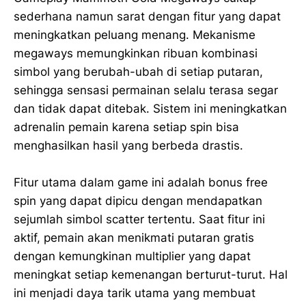
sederhana namun sarat dengan fitur yang dapat
meningkatkan peluang menang. Mekanisme
megaways memungkinkan ribuan kombinasi
simbol yang berubah-ubah di setiap putaran,
sehingga sensasi permainan selalu terasa segar
dan tidak dapat ditebak. Sistem ini meningkatkan
adrenalin pemain karena setiap spin bisa
menghasilkan hasil yang berbeda drastis.
Fitur utama dalam game ini adalah bonus free
spin yang dapat dipicu dengan mendapatkan
sejumlah simbol scatter tertentu. Saat fitur ini
aktif, pemain akan menikmati putaran gratis
dengan kemungkinan multiplier yang dapat
meningkat setiap kemenangan berturut-turut. Hal
ini menjadi daya tarik utama yang membuat