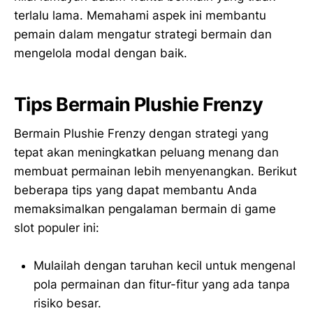
terlalu lama. Memahami aspek ini membantu
pemain dalam mengatur strategi bermain dan
mengelola modal dengan baik.
Tips Bermain Plushie Frenzy
Bermain Plushie Frenzy dengan strategi yang
tepat akan meningkatkan peluang menang dan
membuat permainan lebih menyenangkan. Berikut
beberapa tips yang dapat membantu Anda
memaksimalkan pengalaman bermain di game
slot populer ini:
Mulailah dengan taruhan kecil untuk mengenal
pola permainan dan fitur-fitur yang ada tanpa
risiko besar.