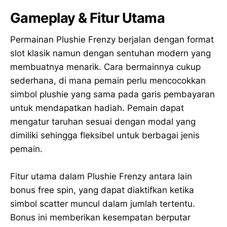
Gameplay & Fitur Utama
Permainan Plushie Frenzy berjalan dengan format
slot klasik namun dengan sentuhan modern yang
membuatnya menarik. Cara bermainnya cukup
sederhana, di mana pemain perlu mencocokkan
simbol plushie yang sama pada garis pembayaran
untuk mendapatkan hadiah. Pemain dapat
mengatur taruhan sesuai dengan modal yang
dimiliki sehingga fleksibel untuk berbagai jenis
pemain.
Fitur utama dalam Plushie Frenzy antara lain
bonus free spin, yang dapat diaktifkan ketika
simbol scatter muncul dalam jumlah tertentu.
Bonus ini memberikan kesempatan berputar