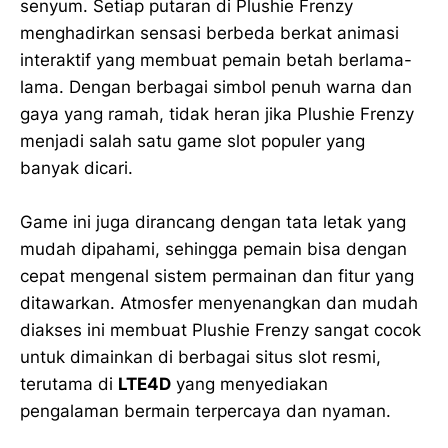
senyum. Setiap putaran di Plushie Frenzy
menghadirkan sensasi berbeda berkat animasi
interaktif yang membuat pemain betah berlama-
lama. Dengan berbagai simbol penuh warna dan
gaya yang ramah, tidak heran jika Plushie Frenzy
menjadi salah satu game slot populer yang
banyak dicari.
Game ini juga dirancang dengan tata letak yang
mudah dipahami, sehingga pemain bisa dengan
cepat mengenal sistem permainan dan fitur yang
ditawarkan. Atmosfer menyenangkan dan mudah
diakses ini membuat Plushie Frenzy sangat cocok
untuk dimainkan di berbagai situs slot resmi,
terutama di
LTE4D
yang menyediakan
pengalaman bermain terpercaya dan nyaman.