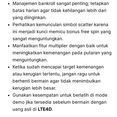
Manajemen bankroll sangat penting; tetapkan
batas harian agar tidak kehilangan lebih dari
yang diinginkan.
Perhatikan kemunculan simbol scatter karena
ini menjadi kunci memicu bonus free spin yang
sangat menguntungkan.
Manfaatkan fitur multiplier dengan baik untuk
meningkatkan kemenangan pada putaran yang
menguntungkan.
Ketika sudah mencapai target kemenangan
atau kerugian tertentu, jangan ragu untuk
berhenti bermain agar tidak menimbulkan
kerugian lebih besar.
Gunakan kesempatan untuk berlatih di mode
demo jika tersedia sebelum bermain dengan
uang asli di
LTE4D
.