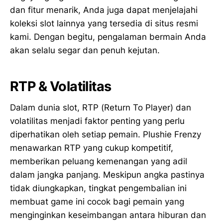
dan fitur menarik, Anda juga dapat menjelajahi
koleksi slot lainnya yang tersedia di situs resmi
kami. Dengan begitu, pengalaman bermain Anda
akan selalu segar dan penuh kejutan.
RTP & Volatilitas
Dalam dunia slot, RTP (Return To Player) dan
volatilitas menjadi faktor penting yang perlu
diperhatikan oleh setiap pemain. Plushie Frenzy
menawarkan RTP yang cukup kompetitif,
memberikan peluang kemenangan yang adil
dalam jangka panjang. Meskipun angka pastinya
tidak diungkapkan, tingkat pengembalian ini
membuat game ini cocok bagi pemain yang
menginginkan keseimbangan antara hiburan dan