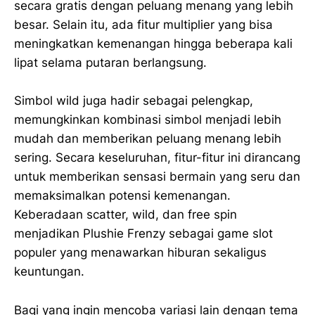
secara gratis dengan peluang menang yang lebih
besar. Selain itu, ada fitur multiplier yang bisa
meningkatkan kemenangan hingga beberapa kali
lipat selama putaran berlangsung.
Simbol wild juga hadir sebagai pelengkap,
memungkinkan kombinasi simbol menjadi lebih
mudah dan memberikan peluang menang lebih
sering. Secara keseluruhan, fitur-fitur ini dirancang
untuk memberikan sensasi bermain yang seru dan
memaksimalkan potensi kemenangan.
Keberadaan scatter, wild, dan free spin
menjadikan Plushie Frenzy sebagai game slot
populer yang menawarkan hiburan sekaligus
keuntungan.
Bagi yang ingin mencoba variasi lain dengan tema