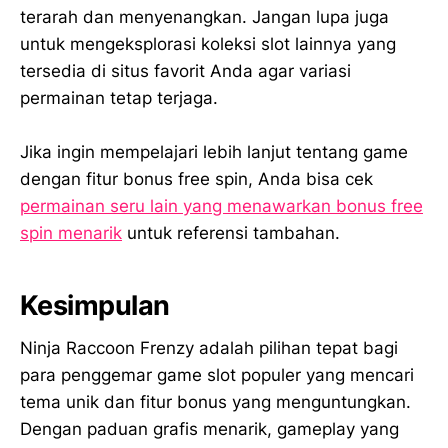
terarah dan menyenangkan. Jangan lupa juga
untuk mengeksplorasi koleksi slot lainnya yang
tersedia di situs favorit Anda agar variasi
permainan tetap terjaga.
Jika ingin mempelajari lebih lanjut tentang game
dengan fitur bonus free spin, Anda bisa cek
permainan seru lain yang menawarkan bonus free
spin menarik
untuk referensi tambahan.
Kesimpulan
Ninja Raccoon Frenzy adalah pilihan tepat bagi
para penggemar game slot populer yang mencari
tema unik dan fitur bonus yang menguntungkan.
Dengan paduan grafis menarik, gameplay yang