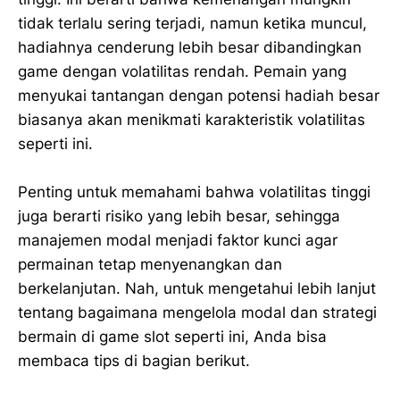
tidak terlalu sering terjadi, namun ketika muncul,
hadiahnya cenderung lebih besar dibandingkan
game dengan volatilitas rendah. Pemain yang
menyukai tantangan dengan potensi hadiah besar
biasanya akan menikmati karakteristik volatilitas
seperti ini.
Penting untuk memahami bahwa volatilitas tinggi
juga berarti risiko yang lebih besar, sehingga
manajemen modal menjadi faktor kunci agar
permainan tetap menyenangkan dan
berkelanjutan. Nah, untuk mengetahui lebih lanjut
tentang bagaimana mengelola modal dan strategi
bermain di game slot seperti ini, Anda bisa
membaca tips di bagian berikut.