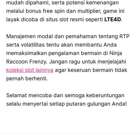
mudah dipahami, serta potensi kemenangan
melalui bonus free spin dan multiplier, game ini
layak dicoba di situs slot resmi seperti
LTE4D
.
Manajemen modal dan pemahaman tentang RTP
serta volatilitas tentu akan membantu Anda
memaksimalkan pengalaman bermain di Ninja
Raccoon Frenzy. Jangan ragu untuk menjelajahi
koleksi slot lainnya
agar keseruan bermain tidak
pernah berhenti.
Selamat mencoba dan semoga keberuntungan
selalu menyertai setiap putaran gulungan Anda!