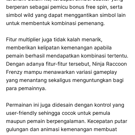
berperan sebagai pemicu bonus free spin, serta
simbol wild yang dapat menggantikan simbol lain
untuk membentuk kombinasi pemenang.
Fitur multiplier juga tidak kalah menarik,
memberikan kelipatan kemenangan apabila
pemain berhasil mendapatkan kombinasi tertentu.
Dengan adanya fitur-fitur tersebut, Ninja Raccoon
Frenzy mampu menawarkan variasi gameplay
yang menantang sekaligus menguntungkan bagi
para pemainnya.
Permainan ini juga didesain dengan kontrol yang
user-friendly sehingga cocok untuk pemula
maupun pemain berpengalaman. Kecepatan putar
gulungan dan animasi kemenangan membuat