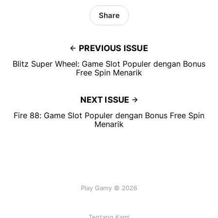
Share
PREVIOUS ISSUE
Blitz Super Wheel: Game Slot Populer dengan Bonus
Free Spin Menarik
NEXT ISSUE
Fire 88: Game Slot Populer dengan Bonus Free Spin
Menarik
Play Gamy © 2026
Tentang Kami