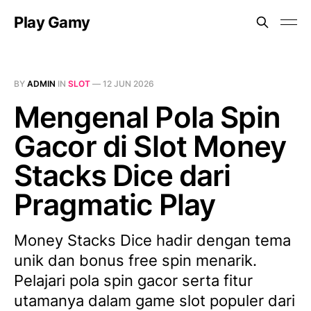
Play Gamy
BY
ADMIN
IN
SLOT
—
12 JUN 2026
Mengenal Pola Spin
Gacor di Slot Money
Stacks Dice dari
Pragmatic Play
Money Stacks Dice hadir dengan tema
unik dan bonus free spin menarik.
Pelajari pola spin gacor serta fitur
utamanya dalam game slot populer dari