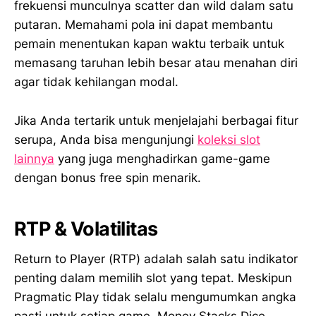
frekuensi munculnya scatter dan wild dalam satu
putaran. Memahami pola ini dapat membantu
pemain menentukan kapan waktu terbaik untuk
memasang taruhan lebih besar atau menahan diri
agar tidak kehilangan modal.
Jika Anda tertarik untuk menjelajahi berbagai fitur
serupa, Anda bisa mengunjungi
koleksi slot
lainnya
yang juga menghadirkan game-game
dengan bonus free spin menarik.
RTP & Volatilitas
Return to Player (RTP) adalah salah satu indikator
penting dalam memilih slot yang tepat. Meskipun
Pragmatic Play tidak selalu mengumumkan angka
pasti untuk setiap game, Money Stacks Dice