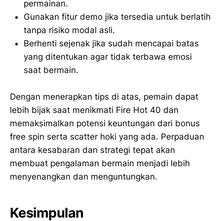
permainan.
Gunakan fitur demo jika tersedia untuk berlatih
tanpa risiko modal asli.
Berhenti sejenak jika sudah mencapai batas
yang ditentukan agar tidak terbawa emosi
saat bermain.
Dengan menerapkan tips di atas, pemain dapat
lebih bijak saat menikmati Fire Hot 40 dan
memaksimalkan potensi keuntungan dari bonus
free spin serta scatter hoki yang ada. Perpaduan
antara kesabaran dan strategi tepat akan
membuat pengalaman bermain menjadi lebih
menyenangkan dan menguntungkan.
Kesimpulan