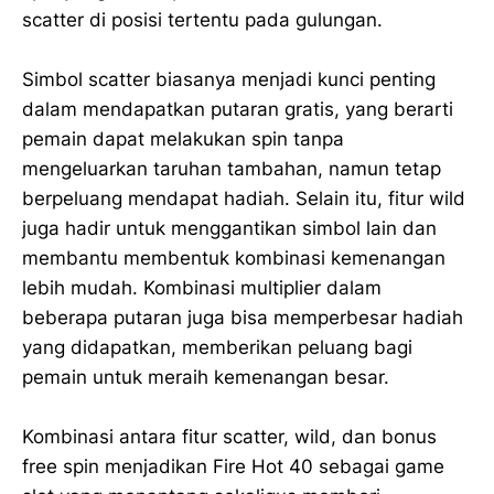
scatter di posisi tertentu pada gulungan.
Simbol scatter biasanya menjadi kunci penting
dalam mendapatkan putaran gratis, yang berarti
pemain dapat melakukan spin tanpa
mengeluarkan taruhan tambahan, namun tetap
berpeluang mendapat hadiah. Selain itu, fitur wild
juga hadir untuk menggantikan simbol lain dan
membantu membentuk kombinasi kemenangan
lebih mudah. Kombinasi multiplier dalam
beberapa putaran juga bisa memperbesar hadiah
yang didapatkan, memberikan peluang bagi
pemain untuk meraih kemenangan besar.
Kombinasi antara fitur scatter, wild, dan bonus
free spin menjadikan Fire Hot 40 sebagai game