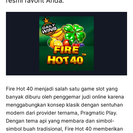
resmi favorit Anda.
Fire Hot 40 menjadi salah satu game slot yang
banyak diburu oleh penggemar judi online karena
menggabungkan konsep klasik dengan sentuhan
modern dari provider ternama, Pragmatic Play.
Dengan tema api yang membara dan simbol-
simbol buah tradisional, Fire Hot 40 memberikan