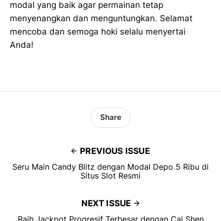
modal yang baik agar permainan tetap
menyenangkan dan menguntungkan. Selamat
mencoba dan semoga hoki selalu menyertai
Anda!
Share
PREVIOUS ISSUE
Seru Main Candy Blitz dengan Modal Depo 5 Ribu di
Situs Slot Resmi
NEXT ISSUE
Raih Jackpot Progresif Terbesar dengan Cai Shen