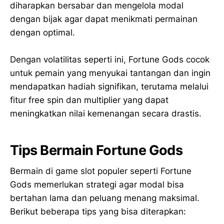
diharapkan bersabar dan mengelola modal
dengan bijak agar dapat menikmati permainan
dengan optimal.
Dengan volatilitas seperti ini, Fortune Gods cocok
untuk pemain yang menyukai tantangan dan ingin
mendapatkan hadiah signifikan, terutama melalui
fitur free spin dan multiplier yang dapat
meningkatkan nilai kemenangan secara drastis.
Tips Bermain Fortune Gods
Bermain di game slot populer seperti Fortune
Gods memerlukan strategi agar modal bisa
bertahan lama dan peluang menang maksimal.
Berikut beberapa tips yang bisa diterapkan: