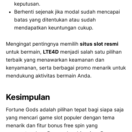
keputusan.
Berhenti sejenak jika modal sudah mencapai
batas yang ditentukan atau sudah
mendapatkan keuntungan cukup.
Mengingat pentingnya memilih
situs slot resmi
untuk bermain,
LTE4D
menjadi salah satu pilihan
terbaik yang menawarkan keamanan dan
kenyamanan, serta berbagai promo menarik untuk
mendukung aktivitas bermain Anda.
Kesimpulan
Fortune Gods adalah pilihan tepat bagi siapa saja
yang mencari game slot populer dengan tema
menarik dan fitur bonus free spin yang