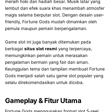
meraih hoki dan hadiah besar. Musik latar yang
lembut dan efek suara khas menambah atmosfer
magis selama berputar slot. Dengan desain user-
friendly, Fortune Gods mudah dimainkan oleh
pemula maupun pemain berpengalaman.
Game slot ini juga banyak ditemukan pada
berbagai
situs slot resmi
yang terpercaya,
memungkinkan pemain untuk merasakan
pengalaman bermain yang fair dan aman.
Keunggulan tema dan tampilan membuat Fortune
Gods menjadi salah satu game slot populer yang
selalu direkomendasikan untuk dicoba.
Gameplay & Fitur Utama
Fortune Gods menggunakan format slot 5-reel