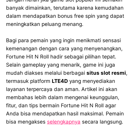
banyak dimainkan, terutama karena kemudahan
dalam mendapatkan bonus free spin yang dapat
meningkatkan peluang menang.
Bagi para pemain yang ingin menikmati sensasi
kemenangan dengan cara yang menyenangkan,
Fortune Hit N Roll hadir sebagai pilihan tepat.
Selain gameplay yang menarik, game ini juga
mudah diakses melalui berbagai
situs slot resmi
,
termasuk platform
LTE4D
yang menyediakan
layanan terpercaya dan aman. Artikel ini akan
membahas lebih dalam mengenai keunggulan,
fitur, dan tips bermain Fortune Hit N Roll agar
Anda bisa mendapatkan hasil maksimal. Pemain
bisa mengakses
selengkapnya
secara langsung.