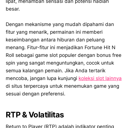
lipat, menambah sensasi dan potensi hadiah
besar.
Dengan mekanisme yang mudah dipahami dan
fitur yang menarik, permainan ini memberi
keseimbangan antara hiburan dan peluang
menang. Fitur-fitur ini menjadikan Fortune Hit N
Roll sebagai game slot populer dengan bonus free
spin yang sangat menguntungkan, cocok untuk
semua kalangan pemain. Jika Anda tertarik
mencoba, jangan lupa kunjungi
koleksi slot lainnya
di situs terpercaya untuk menemukan game yang
sesuai dengan preferensi.
RTP & Volatilitas
Return to Player (RTP) adalah indikator penting