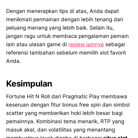
Dengan menerapkan tips di atas, Anda dapat
menikmati permainan dengan lebih tenang dan
peluang menang yang lebih baik. Selain itu,
jangan ragu untuk membaca pengalaman pemain
lain atau ulasan game di
review lainnya
sebagai
referensi tambahan sebelum memilih slot favorit
Anda.
Kesimpulan
Fortune Hit N Roll dari Pragmatic Play membawa
keseruan dengan fitur bonus free spin dan simbol
scatter yang memberikan hoki lebih besar bagi
pemainnya. Kombinasi tema menarik, RTP yang
masuk akal, dan volatilitas yang menantang