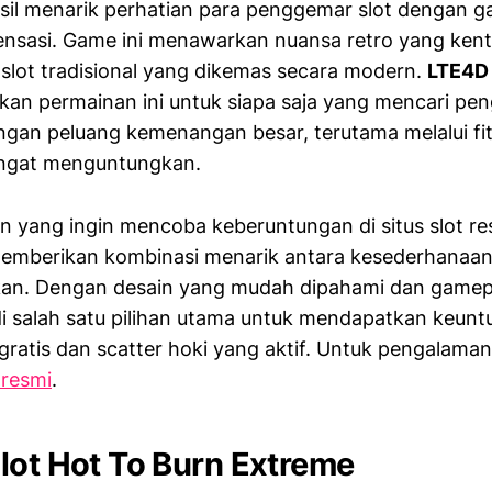
sil menarik perhatian para penggemar slot dengan ga
nsasi. Game ini menawarkan nuansa retro yang kent
slot tradisional yang dikemas secara modern.
LTE4D
an permainan ini untuk siapa saja yang mencari pe
ngan peluang kemenangan besar, terutama melalui fit
angat menguntungkan.
n yang ingin mencoba keberuntungan di situs slot re
emberikan kombinasi menarik antara kesederhanaan 
an. Dengan desain yang mudah dipahami dan gamepl
i salah satu pilihan utama untuk mendapatkan keun
gratis dan scatter hoki yang aktif. Untuk pengalaman
resmi
.
lot Hot To Burn Extreme