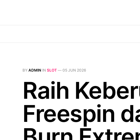
BY
ADMIN
IN
SLOT
—
05 JUN 2026
Raih Kebe
Freespin d
Burn Extr