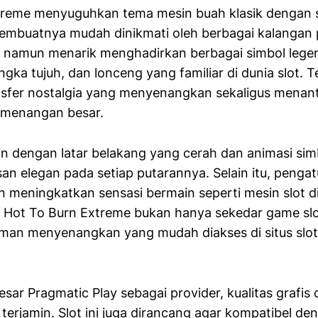
treme menyuguhkan tema mesin buah klasik dengan 
mbuatnya mudah dinikmati oleh berbagai kalangan p
 namun menarik menghadirkan berbagai simbol legen
gka tujuh, dan lonceng yang familiar di dunia slot. T
er nostalgia yang menyenangkan sekaligus menan
emenangan besar.
in dengan latar belakang yang cerah dan animasi sim
n elegan pada setiap putarannya. Selain itu, penga
n meningkatkan sensasi bermain seperti mesin slot di
 Hot To Burn Extreme bukan hanya sekedar game slot
an menyenangkan yang mudah diakses di situs slot 
ar Pragmatic Play sebagai provider, kualitas grafis
 terjamin. Slot ini juga dirancang agar kompatibel de