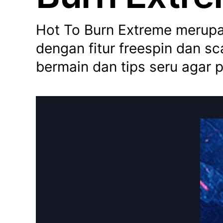
Hot To Burn Extreme merupa
dengan fitur freespin dan s
bermain dan tips seru agar