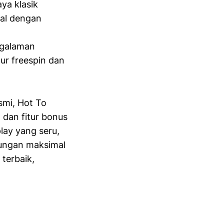
ya klasik
al dengan
ngalaman
ur freespin dan
smi, Hot To
dan fitur bonus
ay yang seru,
tungan maksimal
 terbaik,