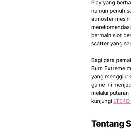
Play yang berha
namun penuh se
atmosfer mesin 
merekomendasik
bermain slot de
scatter yang s
Bagi para pemai
Burn Extreme m
yang menggiurk
game ini menjad
melalui putaran 
kunjungi
LTE4D 
Tentang S