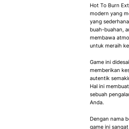
Hot To Burn Ex
modern yang me
yang sederhana
buah-buahan, an
membawa atmosf
untuk meraih k
Game ini didesa
memberikan kesa
autentik semaki
Hal ini membuat
sebuah pengalam
Anda.
Dengan nama bes
game ini sangat