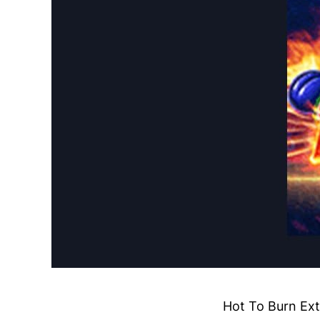
Hot To Burn Ext