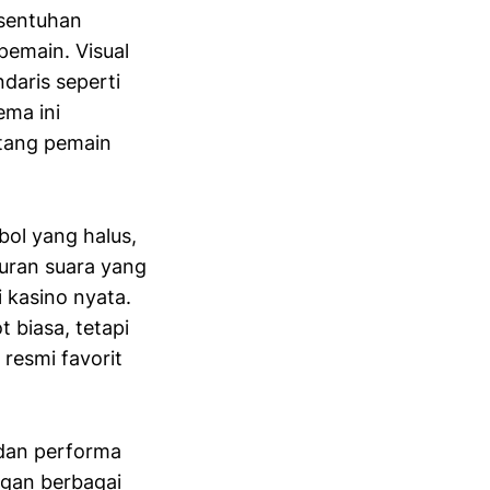
sentuhan
emain. Visual
daris seperti
ema ini
tang pemain
bol yang halus,
turan suara yang
 kasino nyata.
 biasa, tetapi
resmi favorit
 dan performa
ngan berbagai