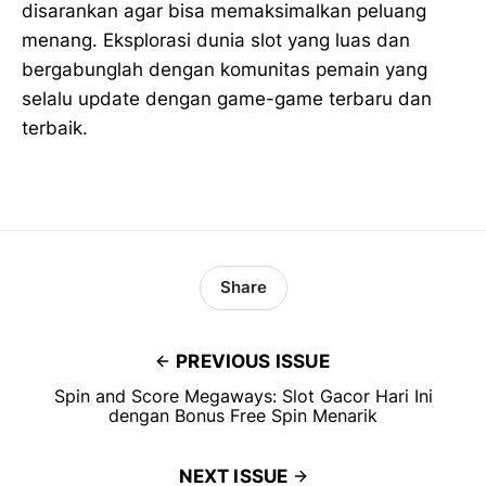
disarankan agar bisa memaksimalkan peluang
menang. Eksplorasi dunia slot yang luas dan
bergabunglah dengan komunitas pemain yang
selalu update dengan game-game terbaru dan
terbaik.
Share
PREVIOUS ISSUE
Spin and Score Megaways: Slot Gacor Hari Ini
dengan Bonus Free Spin Menarik
NEXT ISSUE