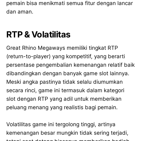
pemain bisa menikmati semua fitur dengan lancar
dan aman.
RTP & Volatilitas
Great Rhino Megaways memiliki tingkat RTP
(return-to-player) yang kompetitif, yang berarti
persentase pengembalian kemenangan relatif baik
dibandingkan dengan banyak game slot lainnya.
Meski angka pastinya tidak selalu diumumkan
secara rinci, game ini termasuk dalam kategori
slot dengan RTP yang adil untuk memberikan
peluang menang yang realistis bagi pemain.
Volatilitas game ini tergolong tinggi, artinya
kemenangan besar mungkin tidak sering terjadi,