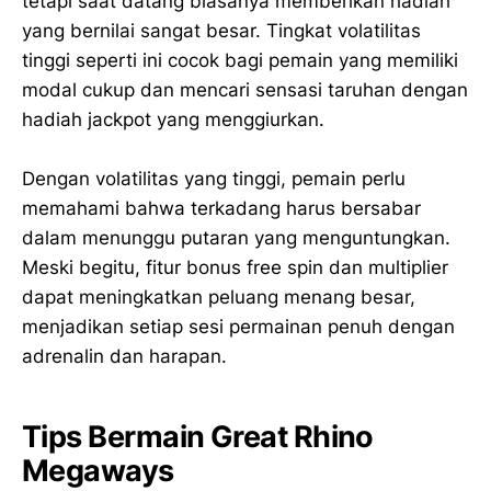
tetapi saat datang biasanya memberikan hadiah
yang bernilai sangat besar. Tingkat volatilitas
tinggi seperti ini cocok bagi pemain yang memiliki
modal cukup dan mencari sensasi taruhan dengan
hadiah jackpot yang menggiurkan.
Dengan volatilitas yang tinggi, pemain perlu
memahami bahwa terkadang harus bersabar
dalam menunggu putaran yang menguntungkan.
Meski begitu, fitur bonus free spin dan multiplier
dapat meningkatkan peluang menang besar,
menjadikan setiap sesi permainan penuh dengan
adrenalin dan harapan.
Tips Bermain Great Rhino
Megaways