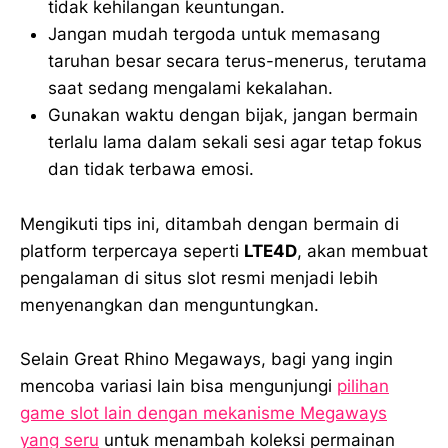
tidak kehilangan keuntungan.
Jangan mudah tergoda untuk memasang
taruhan besar secara terus-menerus, terutama
saat sedang mengalami kekalahan.
Gunakan waktu dengan bijak, jangan bermain
terlalu lama dalam sekali sesi agar tetap fokus
dan tidak terbawa emosi.
Mengikuti tips ini, ditambah dengan bermain di
platform terpercaya seperti
LTE4D
, akan membuat
pengalaman di situs slot resmi menjadi lebih
menyenangkan dan menguntungkan.
Selain Great Rhino Megaways, bagi yang ingin
mencoba variasi lain bisa mengunjungi
pilihan
game slot lain dengan mekanisme Megaways
yang seru
untuk menambah koleksi permainan