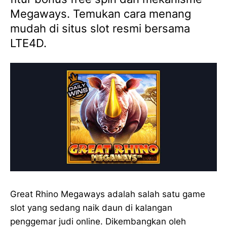
Megaways. Temukan cara menang
mudah di situs slot resmi bersama
LTE4D.
Great Rhino Megaways adalah salah satu game
slot yang sedang naik daun di kalangan
penggemar judi online. Dikembangkan oleh