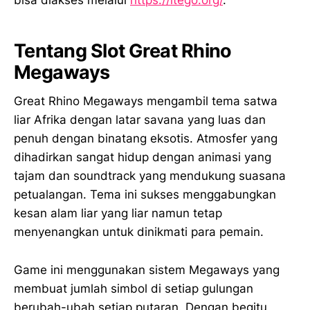
bisa diakses melalui
https://ltego.org/
.
Tentang Slot Great Rhino
Megaways
Great Rhino Megaways mengambil tema satwa
liar Afrika dengan latar savana yang luas dan
penuh dengan binatang eksotis. Atmosfer yang
dihadirkan sangat hidup dengan animasi yang
tajam dan soundtrack yang mendukung suasana
petualangan. Tema ini sukses menggabungkan
kesan alam liar yang liar namun tetap
menyenangkan untuk dinikmati para pemain.
Game ini menggunakan sistem Megaways yang
membuat jumlah simbol di setiap gulungan
berubah-ubah setiap putaran. Dengan begitu,