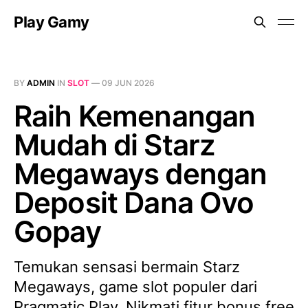
Play Gamy
BY
ADMIN
IN
SLOT
—
09 JUN 2026
Raih Kemenangan
Mudah di Starz
Megaways dengan
Deposit Dana Ovo
Gopay
Temukan sensasi bermain Starz
Megaways, game slot populer dari
Pragmatic Play. Nikmati fitur bonus free