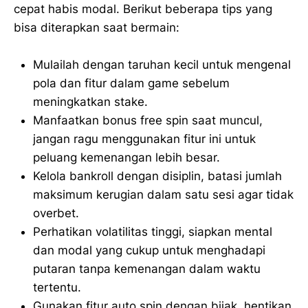
cepat habis modal. Berikut beberapa tips yang
bisa diterapkan saat bermain:
Mulailah dengan taruhan kecil untuk mengenal
pola dan fitur dalam game sebelum
meningkatkan stake.
Manfaatkan bonus free spin saat muncul,
jangan ragu menggunakan fitur ini untuk
peluang kemenangan lebih besar.
Kelola bankroll dengan disiplin, batasi jumlah
maksimum kerugian dalam satu sesi agar tidak
overbet.
Perhatikan volatilitas tinggi, siapkan mental
dan modal yang cukup untuk menghadapi
putaran tanpa kemenangan dalam waktu
tertentu.
Gunakan fitur auto spin dengan bijak, hentikan