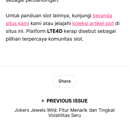
Untuk panduan slot lainnya, kunjungi
beranda
situs kami
kami atau jelajahi
koleksi artikel slot
di
situs ini. Platform
LTE4D
kerap disebut sebagai
pilihan terpercaya komunitas slot.
Share
PREVIOUS ISSUE
Jokers Jewels Wild: Fitur Menarik dan Tingkat
Volatilitas Seru