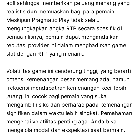
adil sehingga memberikan peluang menang yang
realistis dan memuaskan bagi para pemain.
Meskipun Pragmatic Play tidak selalu
mengungkapkan angka RTP secara spesifik di
semua rilisnya, pemain dapat mengandalkan
reputasi provider ini dalam menghadirkan game
slot dengan RTP yang menarik.
Volatilitas game ini cenderung tinggi, yang berarti
potensi kemenangan besar memang ada, namun
frekuensi mendapatkan kemenangan kecil lebih
jarang. Ini cocok bagi pemain yang suka
mengambil risiko dan berharap pada kemenangan
signifikan dalam waktu lebih singkat. Pemahaman
mengenai volatilitas penting agar Anda bisa
mengelola modal dan ekspektasi saat bermain.