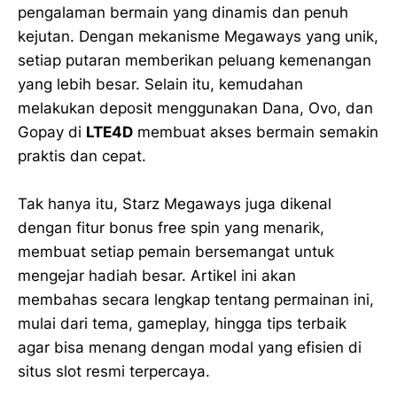
pengalaman bermain yang dinamis dan penuh
kejutan. Dengan mekanisme Megaways yang unik,
setiap putaran memberikan peluang kemenangan
yang lebih besar. Selain itu, kemudahan
melakukan deposit menggunakan Dana, Ovo, dan
Gopay di
LTE4D
membuat akses bermain semakin
praktis dan cepat.
Tak hanya itu, Starz Megaways juga dikenal
dengan fitur bonus free spin yang menarik,
membuat setiap pemain bersemangat untuk
mengejar hadiah besar. Artikel ini akan
membahas secara lengkap tentang permainan ini,
mulai dari tema, gameplay, hingga tips terbaik
agar bisa menang dengan modal yang efisien di
situs slot resmi terpercaya.