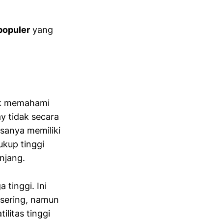
populer
yang
tuk memahami
 tidak secara
sanya memiliki
ukup tinggi
njang.
 tinggi. Ini
 sering, namun
ilitas tinggi