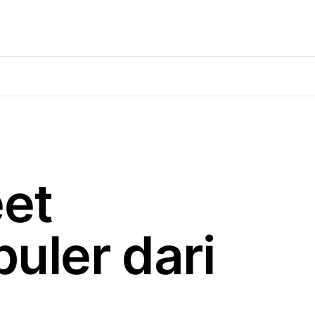
eet
uler dari