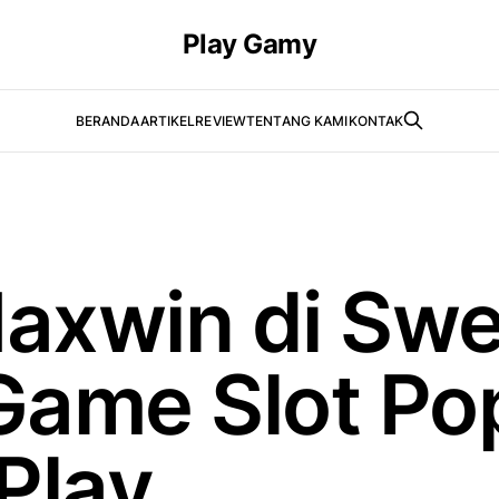
Play Gamy
BERANDA
ARTIKEL
REVIEW
TENTANG KAMI
KONTAK
Maxwin di Sw
ame Slot Pop
Play