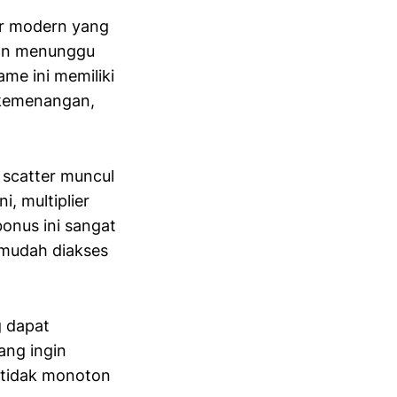
ur modern yang
an menunggu
me ini memiliki
 kemenangan,
l scatter muncul
i, multiplier
onus ini sangat
 mudah diakses
g dapat
ang ingin
i tidak monoton