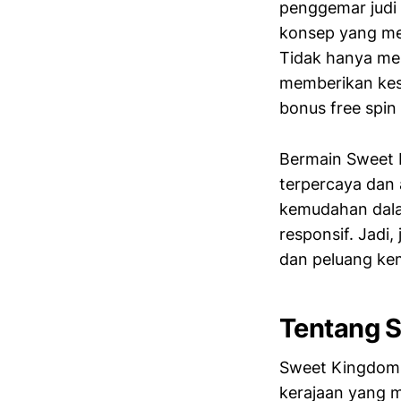
penggemar judi
konsep yang me
Tidak hanya me
memberikan kese
bonus free spi
Bermain Sweet K
terpercaya dan 
kemudahan dala
responsif. Jadi
dan peluang ke
Tentang 
Sweet Kingdom
kerajaan yang m