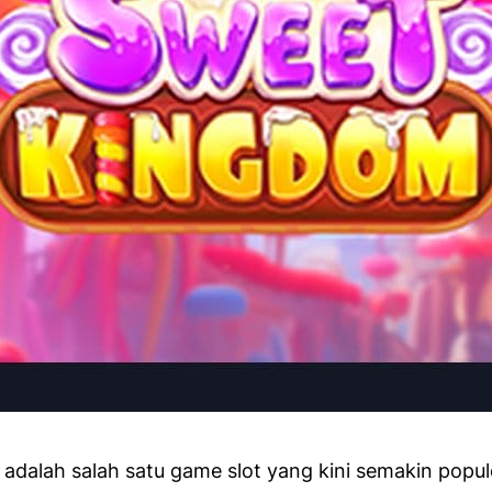
dalah salah satu game slot yang kini semakin popul