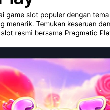
i game slot populer dengan tema
ang menarik. Temukan keseruan da
slot resmi bersama Pragmatic Pla