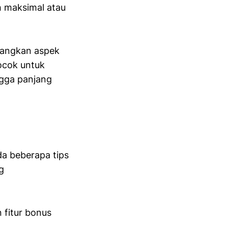
h maksimal atau
bangkan aspek
cocok untuk
gga panjang
a beberapa tips
g
 fitur bonus