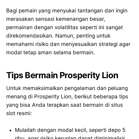
Bagi pemain yang menyukai tantangan dan ingin
merasakan sensasi kemenangan besar,
permainan dengan volatilitas seperti ini sangat
direkomendasikan. Namun, penting untuk
memahami risiko dan menyesuaikan strategi agar
modal tetap aman selama bermain.
Tips Bermain Prosperity Lion
Untuk memaksimalkan pengalaman dan peluang
menang di Prosperity Lion, berikut beberapa tips
yang bisa Anda terapkan saat bermain di situs
slot resmi:
Mulailah dengan modal kecil, seperti depo 5
ribu, agar risiko kerugian dapat diminimalisir