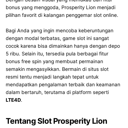
bonus yang menggoda, Prosperity Lion menjadi
pilihan favorit di kalangan penggemar slot online.
Bagi Anda yang ingin mencoba keberuntungan
dengan modal terbatas, game slot ini sangat
cocok karena bisa dimainkan hanya dengan depo
5 ribu. Selain itu, tersedia pula berbagai fitur
bonus free spin yang membuat permainan
semakin mengasyikkan. Bermain di situs slot
resmi tentu menjadi langkah tepat untuk
mendapatkan pengalaman terbaik dan keamanan
dalam bertaruh, terutama di platform seperti
LTE4D
.
Tentang Slot Prosperity Lion