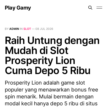
Play Gamy
BY
ADMIN
IN
SLOT
—
08 JUL 2026
Raih Untung dengan
Mudah di Slot
Prosperity Lion
Cuma Depo 5 Ribu
Prosperity Lion adalah game slot
populer yang menawarkan bonus free
spin menarik. Mulai bermain dengan
modal kecil hanya depo 5 ribu di situs