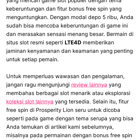
yang mencari game slot populer dengan tema
keberuntungan dan fitur bonus free spin yang
menguntungkan. Dengan modal depo 5 ribu, Anda
sudah bisa mencoba keberuntungan di game ini
dan merasakan sensasi menang besar. Bermain di
situs slot resmi seperti
LTE4D
memberikan
jaminan kenyamanan dan keamanan yang penting
untuk setiap pemain.
Untuk memperluas wawasan dan pengalaman,
jangan ragu mengunjungi
review lainnya
yang
membahas berbagai slot menarik atau eksplorasi
koleksi slot lainnya
yang tersedia. Selain itu, fitur
free spin di Prosperity Lion seru untuk dicoba
seperti pada game dengan tema serupa yang bisa
Anda temukan di artikel kami sebelumnya,
misalnya pada permainan dengan bonus free spin