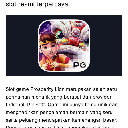
slot resmi terpercaya.
Slot game Prosperity Lion merupakan salah satu
permainan menarik yang berasal dari provider
terkenal, PG Soft. Game ini punya tema unik dan
menghadirkan pengalaman bermain yang seru
serta peluang mendapatkan kemenangan besar.
Dengan desain visual yang memukau dan fitur