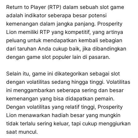
Return to Player (RTP) dalam sebuah slot game
adalah indikator seberapa besar potensi
kemenangan dalam jangka panjang. Prosperity
Lion memiliki RTP yang kompetitif, yang artinya
peluang untuk mendapatkan kembali sebagian
dari taruhan Anda cukup baik, jika dibandingkan
dengan game slot populer lain di pasaran.
Selain itu, game ini dikategorikan sebagai slot
dengan volatilitas sedang hingga tinggi. Volatilitas
ini menggambarkan seberapa sering dan besar
kemenangan yang bisa didapatkan pemain.
Dengan volatilitas yang relatif tinggi, Prosperity
Lion menawarkan hadiah besar yang mungkin
tidak terlalu sering keluar, tapi cukup menggiurkan
saat muncul.