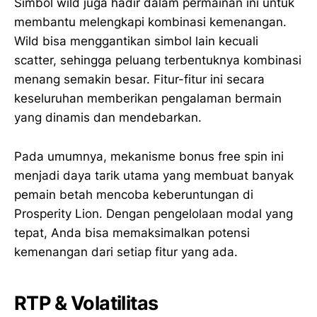
Simbol wild juga hadir dalam permainan ini untuk
membantu melengkapi kombinasi kemenangan.
Wild bisa menggantikan simbol lain kecuali
scatter, sehingga peluang terbentuknya kombinasi
menang semakin besar. Fitur-fitur ini secara
keseluruhan memberikan pengalaman bermain
yang dinamis dan mendebarkan.
Pada umumnya, mekanisme bonus free spin ini
menjadi daya tarik utama yang membuat banyak
pemain betah mencoba keberuntungan di
Prosperity Lion. Dengan pengelolaan modal yang
tepat, Anda bisa memaksimalkan potensi
kemenangan dari setiap fitur yang ada.
RTP & Volatilitas