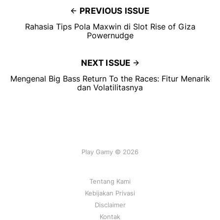
PREVIOUS ISSUE
Rahasia Tips Pola Maxwin di Slot Rise of Giza
Powernudge
NEXT ISSUE
Mengenal Big Bass Return To the Races: Fitur Menarik
dan Volatilitasnya
Play Gamy © 2026
Tentang Kami
Kebijakan Privasi
Disclaimer
Kontak