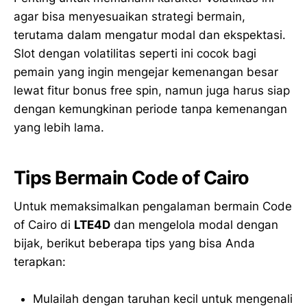
agar bisa menyesuaikan strategi bermain,
terutama dalam mengatur modal dan ekspektasi.
Slot dengan volatilitas seperti ini cocok bagi
pemain yang ingin mengejar kemenangan besar
lewat fitur bonus free spin, namun juga harus siap
dengan kemungkinan periode tanpa kemenangan
yang lebih lama.
Tips Bermain Code of Cairo
Untuk memaksimalkan pengalaman bermain Code
of Cairo di
LTE4D
dan mengelola modal dengan
bijak, berikut beberapa tips yang bisa Anda
terapkan:
Mulailah dengan taruhan kecil untuk mengenali