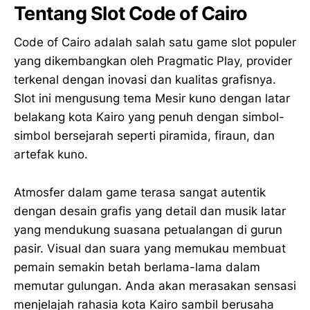
Tentang Slot Code of Cairo
Code of Cairo adalah salah satu game slot populer
yang dikembangkan oleh Pragmatic Play, provider
terkenal dengan inovasi dan kualitas grafisnya.
Slot ini mengusung tema Mesir kuno dengan latar
belakang kota Kairo yang penuh dengan simbol-
simbol bersejarah seperti piramida, firaun, dan
artefak kuno.
Atmosfer dalam game terasa sangat autentik
dengan desain grafis yang detail dan musik latar
yang mendukung suasana petualangan di gurun
pasir. Visual dan suara yang memukau membuat
pemain semakin betah berlama-lama dalam
memutar gulungan. Anda akan merasakan sensasi
menjelajah rahasia kota Kairo sambil berusaha