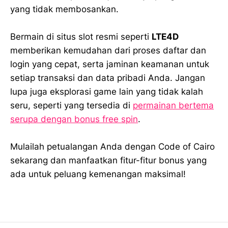
yang tidak membosankan.
Bermain di situs slot resmi seperti
LTE4D
memberikan kemudahan dari proses daftar dan
login yang cepat, serta jaminan keamanan untuk
setiap transaksi dan data pribadi Anda. Jangan
lupa juga eksplorasi game lain yang tidak kalah
seru, seperti yang tersedia di
permainan bertema
serupa dengan bonus free spin
.
Mulailah petualangan Anda dengan Code of Cairo
sekarang dan manfaatkan fitur-fitur bonus yang
ada untuk peluang kemenangan maksimal!