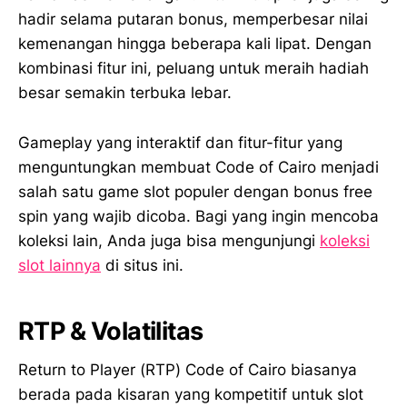
hadir selama putaran bonus, memperbesar nilai
kemenangan hingga beberapa kali lipat. Dengan
kombinasi fitur ini, peluang untuk meraih hadiah
besar semakin terbuka lebar.
Gameplay yang interaktif dan fitur-fitur yang
menguntungkan membuat Code of Cairo menjadi
salah satu game slot populer dengan bonus free
spin yang wajib dicoba. Bagi yang ingin mencoba
koleksi lain, Anda juga bisa mengunjungi
koleksi
slot lainnya
di situs ini.
RTP & Volatilitas
Return to Player (RTP) Code of Cairo biasanya
berada pada kisaran yang kompetitif untuk slot