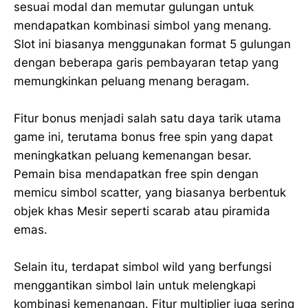
sesuai modal dan memutar gulungan untuk
mendapatkan kombinasi simbol yang menang.
Slot ini biasanya menggunakan format 5 gulungan
dengan beberapa garis pembayaran tetap yang
memungkinkan peluang menang beragam.
Fitur bonus menjadi salah satu daya tarik utama
game ini, terutama bonus free spin yang dapat
meningkatkan peluang kemenangan besar.
Pemain bisa mendapatkan free spin dengan
memicu simbol scatter, yang biasanya berbentuk
objek khas Mesir seperti scarab atau piramida
emas.
Selain itu, terdapat simbol wild yang berfungsi
menggantikan simbol lain untuk melengkapi
kombinasi kemenangan. Fitur multiplier juga sering