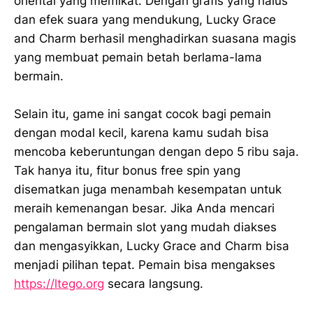
oriental yang memikat. Dengan grafis yang halus
dan efek suara yang mendukung, Lucky Grace
and Charm berhasil menghadirkan suasana magis
yang membuat pemain betah berlama-lama
bermain.
Selain itu, game ini sangat cocok bagi pemain
dengan modal kecil, karena kamu sudah bisa
mencoba keberuntungan dengan depo 5 ribu saja.
Tak hanya itu, fitur bonus free spin yang
disematkan juga menambah kesempatan untuk
meraih kemenangan besar. Jika Anda mencari
pengalaman bermain slot yang mudah diakses
dan mengasyikkan, Lucky Grace and Charm bisa
menjadi pilihan tepat. Pemain bisa mengakses
https://ltego.org
secara langsung.