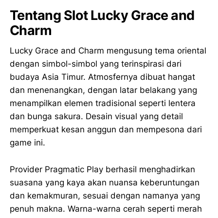
Tentang Slot Lucky Grace and
Charm
Lucky Grace and Charm mengusung tema oriental
dengan simbol-simbol yang terinspirasi dari
budaya Asia Timur. Atmosfernya dibuat hangat
dan menenangkan, dengan latar belakang yang
menampilkan elemen tradisional seperti lentera
dan bunga sakura. Desain visual yang detail
memperkuat kesan anggun dan mempesona dari
game ini.
Provider Pragmatic Play berhasil menghadirkan
suasana yang kaya akan nuansa keberuntungan
dan kemakmuran, sesuai dengan namanya yang
penuh makna. Warna-warna cerah seperti merah