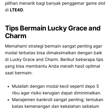
pilihan menarik bagi banyak penggemar game slot
di
LTE4D
.
Tips Bermain Lucky Grace and
Charm
Memahami strategi bermain sangat penting agar
modal terbatas bisa dimaksimalkan dengan baik
di Lucky Grace and Charm. Berikut beberapa tips
yang bisa membantu Anda meraih hasil optimal
saat bermain:
Mulailah dengan modal kecil seperti depo 5
ribu agar risiko kerugian dapat diminimalkan.
Manajemen bankroll sangat penting; tentukan
batas kemenangan dan kekalahan sebelum