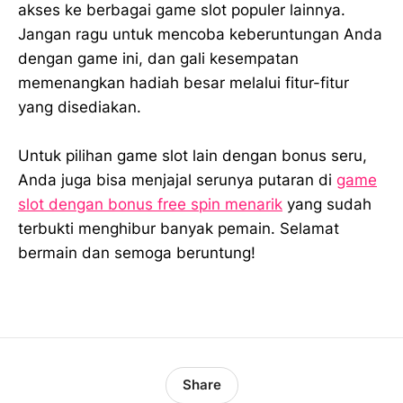
akses ke berbagai game slot populer lainnya.
Jangan ragu untuk mencoba keberuntungan Anda
dengan game ini, dan gali kesempatan
memenangkan hadiah besar melalui fitur-fitur
yang disediakan.
Untuk pilihan game slot lain dengan bonus seru,
Anda juga bisa menjajal serunya putaran di
game
slot dengan bonus free spin menarik
yang sudah
terbukti menghibur banyak pemain. Selamat
bermain dan semoga beruntung!
Share