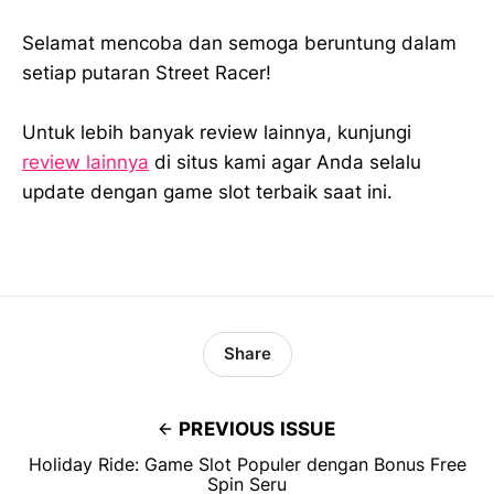
Selamat mencoba dan semoga beruntung dalam
setiap putaran Street Racer!
Untuk lebih banyak review lainnya, kunjungi
review lainnya
di situs kami agar Anda selalu
update dengan game slot terbaik saat ini.
Share
PREVIOUS ISSUE
Holiday Ride: Game Slot Populer dengan Bonus Free
Spin Seru