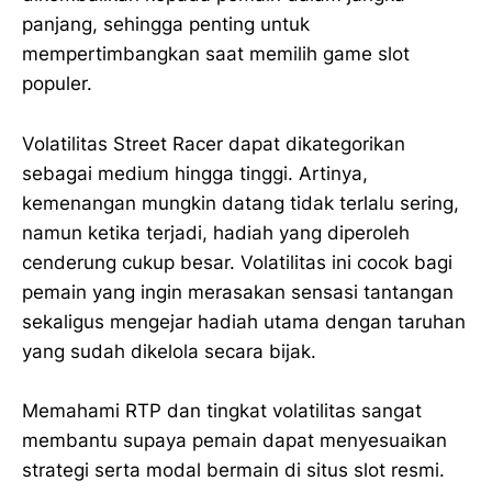
panjang, sehingga penting untuk
mempertimbangkan saat memilih game slot
populer.
Volatilitas Street Racer dapat dikategorikan
sebagai medium hingga tinggi. Artinya,
kemenangan mungkin datang tidak terlalu sering,
namun ketika terjadi, hadiah yang diperoleh
cenderung cukup besar. Volatilitas ini cocok bagi
pemain yang ingin merasakan sensasi tantangan
sekaligus mengejar hadiah utama dengan taruhan
yang sudah dikelola secara bijak.
Memahami RTP dan tingkat volatilitas sangat
membantu supaya pemain dapat menyesuaikan
strategi serta modal bermain di situs slot resmi.