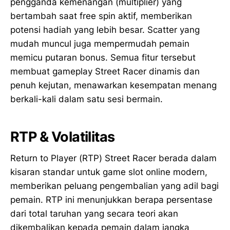
pengganda kemenangan (multiplier) yang
bertambah saat free spin aktif, memberikan
potensi hadiah yang lebih besar. Scatter yang
mudah muncul juga mempermudah pemain
memicu putaran bonus. Semua fitur tersebut
membuat gameplay Street Racer dinamis dan
penuh kejutan, menawarkan kesempatan menang
berkali-kali dalam satu sesi bermain.
RTP & Volatilitas
Return to Player (RTP) Street Racer berada dalam
kisaran standar untuk game slot online modern,
memberikan peluang pengembalian yang adil bagi
pemain. RTP ini menunjukkan berapa persentase
dari total taruhan yang secara teori akan
dikembalikan kepada pemain dalam jangka