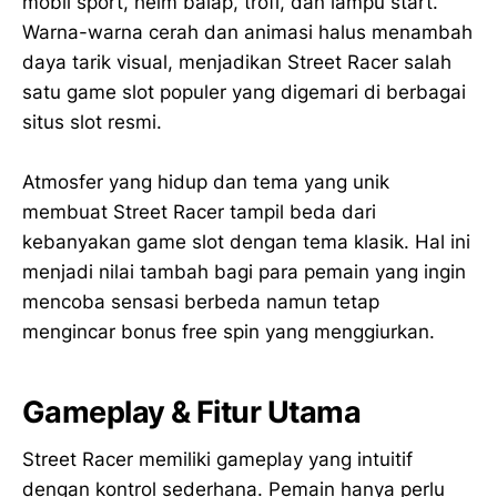
mobil sport, helm balap, trofi, dan lampu start.
Warna-warna cerah dan animasi halus menambah
daya tarik visual, menjadikan Street Racer salah
satu game slot populer yang digemari di berbagai
situs slot resmi.
Atmosfer yang hidup dan tema yang unik
membuat Street Racer tampil beda dari
kebanyakan game slot dengan tema klasik. Hal ini
menjadi nilai tambah bagi para pemain yang ingin
mencoba sensasi berbeda namun tetap
mengincar bonus free spin yang menggiurkan.
Gameplay & Fitur Utama
Street Racer memiliki gameplay yang intuitif
dengan kontrol sederhana. Pemain hanya perlu