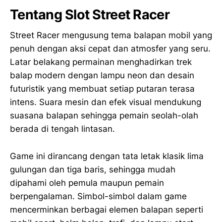
Tentang Slot Street Racer
Street Racer mengusung tema balapan mobil yang
penuh dengan aksi cepat dan atmosfer yang seru.
Latar belakang permainan menghadirkan trek
balap modern dengan lampu neon dan desain
futuristik yang membuat setiap putaran terasa
intens. Suara mesin dan efek visual mendukung
suasana balapan sehingga pemain seolah-olah
berada di tengah lintasan.
Game ini dirancang dengan tata letak klasik lima
gulungan dan tiga baris, sehingga mudah
dipahami oleh pemula maupun pemain
berpengalaman. Simbol-simbol dalam game
mencerminkan berbagai elemen balapan seperti