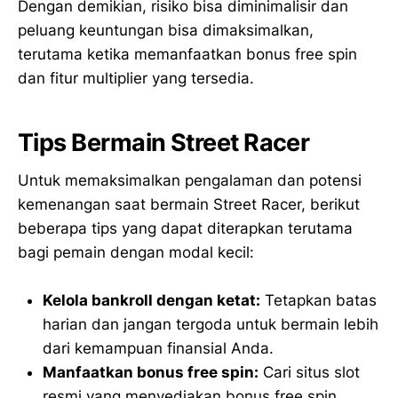
Dengan demikian, risiko bisa diminimalisir dan
peluang keuntungan bisa dimaksimalkan,
terutama ketika memanfaatkan bonus free spin
dan fitur multiplier yang tersedia.
Tips Bermain Street Racer
Untuk memaksimalkan pengalaman dan potensi
kemenangan saat bermain Street Racer, berikut
beberapa tips yang dapat diterapkan terutama
bagi pemain dengan modal kecil:
Kelola bankroll dengan ketat:
Tetapkan batas
harian dan jangan tergoda untuk bermain lebih
dari kemampuan finansial Anda.
Manfaatkan bonus free spin:
Cari situs slot
resmi yang menyediakan bonus free spin