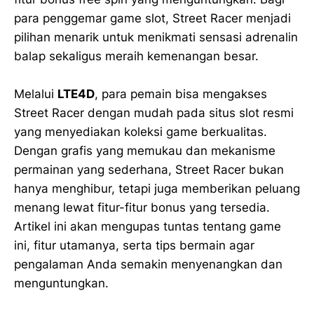
para penggemar game slot, Street Racer menjadi
pilihan menarik untuk menikmati sensasi adrenalin
balap sekaligus meraih kemenangan besar.
Melalui
LTE4D
, para pemain bisa mengakses
Street Racer dengan mudah pada situs slot resmi
yang menyediakan koleksi game berkualitas.
Dengan grafis yang memukau dan mekanisme
permainan yang sederhana, Street Racer bukan
hanya menghibur, tetapi juga memberikan peluang
menang lewat fitur-fitur bonus yang tersedia.
Artikel ini akan mengupas tuntas tentang game
ini, fitur utamanya, serta tips bermain agar
pengalaman Anda semakin menyenangkan dan
menguntungkan.