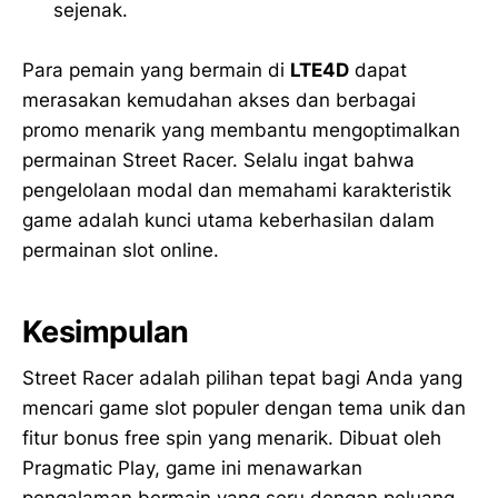
sejenak.
Para pemain yang bermain di
LTE4D
dapat
merasakan kemudahan akses dan berbagai
promo menarik yang membantu mengoptimalkan
permainan Street Racer. Selalu ingat bahwa
pengelolaan modal dan memahami karakteristik
game adalah kunci utama keberhasilan dalam
permainan slot online.
Kesimpulan
Street Racer adalah pilihan tepat bagi Anda yang
mencari game slot populer dengan tema unik dan
fitur bonus free spin yang menarik. Dibuat oleh
Pragmatic Play, game ini menawarkan