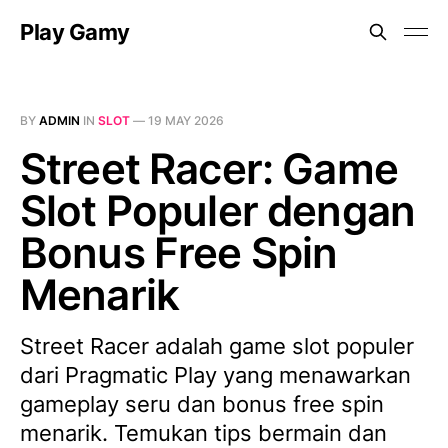
Play Gamy
BY
ADMIN
IN
SLOT
—
19 MAY 2026
Street Racer: Game
Slot Populer dengan
Bonus Free Spin
Menarik
Street Racer adalah game slot populer
dari Pragmatic Play yang menawarkan
gameplay seru dan bonus free spin
menarik. Temukan tips bermain dan