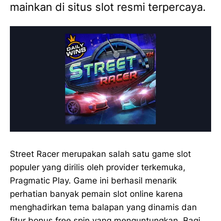
mainkan di situs slot resmi terpercaya.
Street Racer merupakan salah satu game slot
populer yang dirilis oleh provider terkemuka,
Pragmatic Play. Game ini berhasil menarik
perhatian banyak pemain slot online karena
menghadirkan tema balapan yang dinamis dan
fitur bonus free spin yang menguntungkan. Bagi