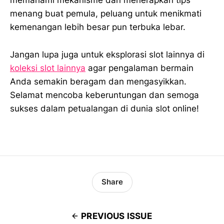
memahami mekanisme dan menerapkan tips
menang buat pemula, peluang untuk menikmati
kemenangan lebih besar pun terbuka lebar.
Jangan lupa juga untuk eksplorasi slot lainnya di
koleksi slot lainnya
agar pengalaman bermain
Anda semakin beragam dan mengasyikkan.
Selamat mencoba keberuntungan dan semoga
sukses dalam petualangan di dunia slot online!
Share
PREVIOUS ISSUE