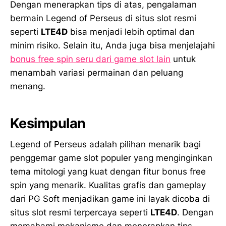
Dengan menerapkan tips di atas, pengalaman
bermain Legend of Perseus di situs slot resmi
seperti
LTE4D
bisa menjadi lebih optimal dan
minim risiko. Selain itu, Anda juga bisa menjelajahi
bonus free spin seru dari game slot lain
untuk
menambah variasi permainan dan peluang
menang.
Kesimpulan
Legend of Perseus adalah pilihan menarik bagi
penggemar game slot populer yang menginginkan
tema mitologi yang kuat dengan fitur bonus free
spin yang menarik. Kualitas grafis dan gameplay
dari PG Soft menjadikan game ini layak dicoba di
situs slot resmi terpercaya seperti
LTE4D
. Dengan