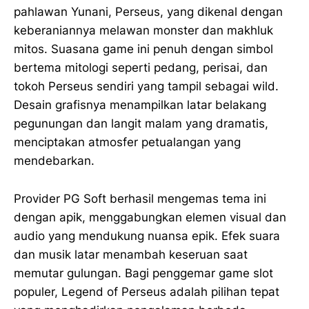
pahlawan Yunani, Perseus, yang dikenal dengan
keberaniannya melawan monster dan makhluk
mitos. Suasana game ini penuh dengan simbol
bertema mitologi seperti pedang, perisai, dan
tokoh Perseus sendiri yang tampil sebagai wild.
Desain grafisnya menampilkan latar belakang
pegunungan dan langit malam yang dramatis,
menciptakan atmosfer petualangan yang
mendebarkan.
Provider PG Soft berhasil mengemas tema ini
dengan apik, menggabungkan elemen visual dan
audio yang mendukung nuansa epik. Efek suara
dan musik latar menambah keseruan saat
memutar gulungan. Bagi penggemar game slot
populer, Legend of Perseus adalah pilihan tepat