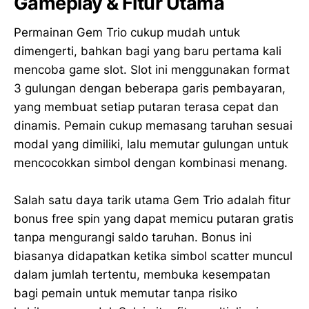
Gameplay & Fitur Utama
Permainan Gem Trio cukup mudah untuk
dimengerti, bahkan bagi yang baru pertama kali
mencoba game slot. Slot ini menggunakan format
3 gulungan dengan beberapa garis pembayaran,
yang membuat setiap putaran terasa cepat dan
dinamis. Pemain cukup memasang taruhan sesuai
modal yang dimiliki, lalu memutar gulungan untuk
mencocokkan simbol dengan kombinasi menang.
Salah satu daya tarik utama Gem Trio adalah fitur
bonus free spin yang dapat memicu putaran gratis
tanpa mengurangi saldo taruhan. Bonus ini
biasanya didapatkan ketika simbol scatter muncul
dalam jumlah tertentu, membuka kesempatan
bagi pemain untuk memutar tanpa risiko