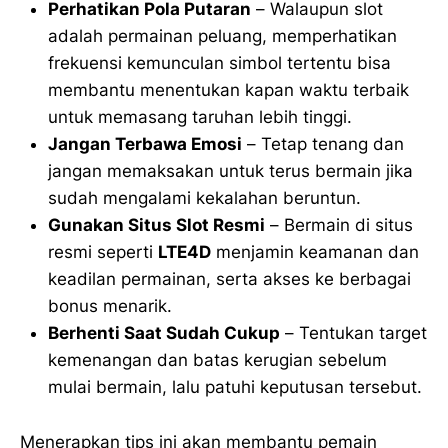
Perhatikan Pola Putaran
– Walaupun slot
adalah permainan peluang, memperhatikan
frekuensi kemunculan simbol tertentu bisa
membantu menentukan kapan waktu terbaik
untuk memasang taruhan lebih tinggi.
Jangan Terbawa Emosi
– Tetap tenang dan
jangan memaksakan untuk terus bermain jika
sudah mengalami kekalahan beruntun.
Gunakan Situs Slot Resmi
– Bermain di situs
resmi seperti
LTE4D
menjamin keamanan dan
keadilan permainan, serta akses ke berbagai
bonus menarik.
Berhenti Saat Sudah Cukup
– Tentukan target
kemenangan dan batas kerugian sebelum
mulai bermain, lalu patuhi keputusan tersebut.
Menerapkan tips ini akan membantu pemain