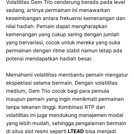
Volatilitas Gem Trio cenderung berada pada level
sedang, artinya permainan ini menawarkan
keseimbangan antara frekuensi kemenangan dan
nilai hadiah. Pemain dapat mengharapkan
kemenangan yang cukup sering dengan jumlah
yang bervariasi, cocok untuk mereka yang suka
permainan dengan ritme stabil namun tetap ada
potensi mendapatkan hadiah besar.
Memahami volatilitas membantu pemain mengatur
ekspektasi selama bermain. Dengan volatilitas
medium, Gem Trio cocok bagi para pemula
maupun pemain yang ingin menikmati permainan
tanpa tekanan tinggi. Kombinasi RTP dan
volatilitas ini juga mendukung manajemen modal
yang lebih mudah, sehingga pengalaman bermain
di situs slot resmi seperti
LTE4D
bisa menjadi