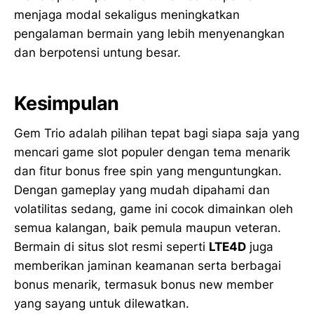
menjaga modal sekaligus meningkatkan
pengalaman bermain yang lebih menyenangkan
dan berpotensi untung besar.
Kesimpulan
Gem Trio adalah pilihan tepat bagi siapa saja yang
mencari game slot populer dengan tema menarik
dan fitur bonus free spin yang menguntungkan.
Dengan gameplay yang mudah dipahami dan
volatilitas sedang, game ini cocok dimainkan oleh
semua kalangan, baik pemula maupun veteran.
Bermain di situs slot resmi seperti
LTE4D
juga
memberikan jaminan keamanan serta berbagai
bonus menarik, termasuk bonus new member
yang sayang untuk dilewatkan.