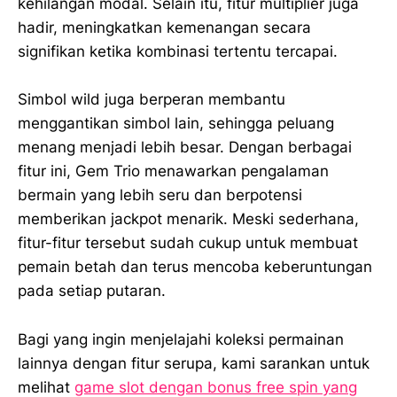
kehilangan modal. Selain itu, fitur multiplier juga
hadir, meningkatkan kemenangan secara
signifikan ketika kombinasi tertentu tercapai.
Simbol wild juga berperan membantu
menggantikan simbol lain, sehingga peluang
menang menjadi lebih besar. Dengan berbagai
fitur ini, Gem Trio menawarkan pengalaman
bermain yang lebih seru dan berpotensi
memberikan jackpot menarik. Meski sederhana,
fitur-fitur tersebut sudah cukup untuk membuat
pemain betah dan terus mencoba keberuntungan
pada setiap putaran.
Bagi yang ingin menjelajahi koleksi permainan
lainnya dengan fitur serupa, kami sarankan untuk
melihat
game slot dengan bonus free spin yang