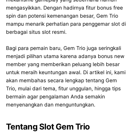
mengasyikkan. Dengan hadirnya fitur bonus free
spin dan potensi kemenangan besar, Gem Trio
mampu menarik perhatian para penggemar slot di
berbagai situs slot resmi.
Bagi para pemain baru, Gem Trio juga seringkali
menjadi pilihan utama karena adanya bonus new
member yang memberikan peluang lebih besar
untuk meraih keuntungan awal. Di artikel ini, kami
akan membahas secara lengkap tentang Gem
Trio, mulai dari tema, fitur unggulan, hingga tips
bermain agar pengalaman Anda semakin
menyenangkan dan menguntungkan.
Tentang Slot Gem Trio