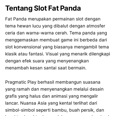
Tentang Slot Fat Panda
Fat Panda merupakan permainan slot dengan
tema hewan lucu yang dibalut dengan atmosfer
ceria dan warna-warna cerah. Tema panda yang
menggemaskan membuat game ini berbeda dari
slot konvensional yang biasanya mengambil tema
klasik atau fantasi. Visual yang menarik dilengkapi
dengan efek suara yang menyenangkan
menambah kesan santai saat bermain.
Pragmatic Play berhasil membangun suasana
yang ramah dan menyenangkan melalui desain
grafis yang halus dan animasi yang mengalir
lancar. Nuansa Asia yang kental terlihat dari
simbol-simbol seperti bambu, buah persik, dan