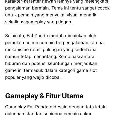
karakter-karakter hewan lainnya yang melengkapi
pengalaman bermain. Tema ini tentu sangat cocok
untuk pemain yang menyukai visual menarik
sekaligus gameplay yang ringan.
Selain itu, Fat Panda mudah dimainkan oleh
pemula maupun pemain berpengalaman karena
mekanisme rotasi gulungan yang sederhana
namun tetap menantang. Kombinasi antara
hiburan dan potensi keuntungan menjadikan
game ini termasuk dalam kategori game slot
populer yang wajib dicoba.
Gameplay & Fitur Utama
Gameplay Fat Panda didesain dengan tata letak
gulungan standar, sehingga pemain cukup