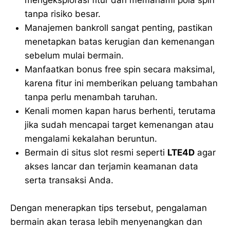
mengeksplorasi fitur dan memahami pola spin
tanpa risiko besar.
Manajemen bankroll sangat penting, pastikan
menetapkan batas kerugian dan kemenangan
sebelum mulai bermain.
Manfaatkan bonus free spin secara maksimal,
karena fitur ini memberikan peluang tambahan
tanpa perlu menambah taruhan.
Kenali momen kapan harus berhenti, terutama
jika sudah mencapai target kemenangan atau
mengalami kekalahan beruntun.
Bermain di situs slot resmi seperti
LTE4D
agar
akses lancar dan terjamin keamanan data
serta transaksi Anda.
Dengan menerapkan tips tersebut, pengalaman
bermain akan terasa lebih menyenangkan dan