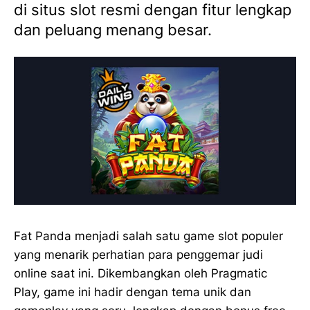
di situs slot resmi dengan fitur lengkap
dan peluang menang besar.
Fat Panda menjadi salah satu game slot populer
yang menarik perhatian para penggemar judi
online saat ini. Dikembangkan oleh Pragmatic
Play, game ini hadir dengan tema unik dan