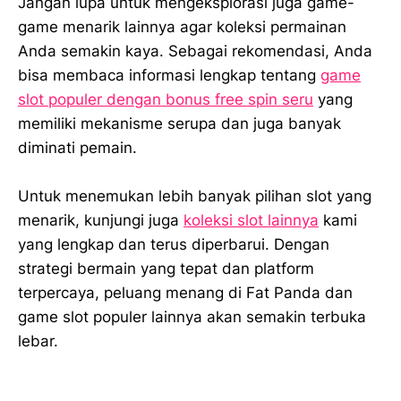
Jangan lupa untuk mengeksplorasi juga game-
game menarik lainnya agar koleksi permainan
Anda semakin kaya. Sebagai rekomendasi, Anda
bisa membaca informasi lengkap tentang
game
slot populer dengan bonus free spin seru
yang
memiliki mekanisme serupa dan juga banyak
diminati pemain.
Untuk menemukan lebih banyak pilihan slot yang
menarik, kunjungi juga
koleksi slot lainnya
kami
yang lengkap dan terus diperbarui. Dengan
strategi bermain yang tepat dan platform
terpercaya, peluang menang di Fat Panda dan
game slot populer lainnya akan semakin terbuka
lebar.