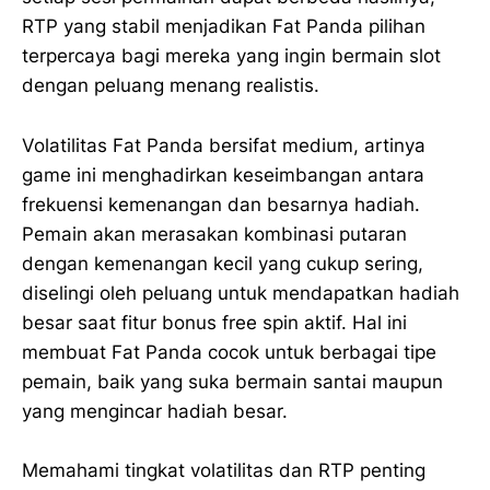
RTP yang stabil menjadikan Fat Panda pilihan
terpercaya bagi mereka yang ingin bermain slot
dengan peluang menang realistis.
Volatilitas Fat Panda bersifat medium, artinya
game ini menghadirkan keseimbangan antara
frekuensi kemenangan dan besarnya hadiah.
Pemain akan merasakan kombinasi putaran
dengan kemenangan kecil yang cukup sering,
diselingi oleh peluang untuk mendapatkan hadiah
besar saat fitur bonus free spin aktif. Hal ini
membuat Fat Panda cocok untuk berbagai tipe
pemain, baik yang suka bermain santai maupun
yang mengincar hadiah besar.
Memahami tingkat volatilitas dan RTP penting