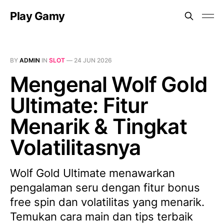
Play Gamy
BY
ADMIN
IN
SLOT
—
24 JUN 2026
Mengenal Wolf Gold
Ultimate: Fitur
Menarik & Tingkat
Volatilitasnya
Wolf Gold Ultimate menawarkan
pengalaman seru dengan fitur bonus
free spin dan volatilitas yang menarik.
Temukan cara main dan tips terbaik