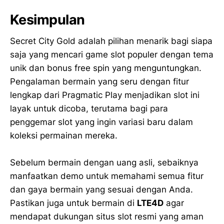
Kesimpulan
Secret City Gold adalah pilihan menarik bagi siapa
saja yang mencari game slot populer dengan tema
unik dan bonus free spin yang menguntungkan.
Pengalaman bermain yang seru dengan fitur
lengkap dari Pragmatic Play menjadikan slot ini
layak untuk dicoba, terutama bagi para
penggemar slot yang ingin variasi baru dalam
koleksi permainan mereka.
Sebelum bermain dengan uang asli, sebaiknya
manfaatkan demo untuk memahami semua fitur
dan gaya bermain yang sesuai dengan Anda.
Pastikan juga untuk bermain di
LTE4D
agar
mendapat dukungan situs slot resmi yang aman