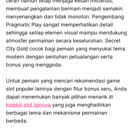
cerah namun tetap menjaga kesan misterius,
membuat pengalaman bermain menjadi semakin
menyenangkan dan tidak monoton. Pengembang
Pragmatic Play sangat memperhatikan detail
sehingga setiap elemen visual mampu mendukung
atmosfer permainan secara keseluruhan. Secret
City Gold cocok bagi pemain yang menyukai tema
modern dengan sentuhan petualangan serta
bonus yang menggoda.
Untuk pemain yang mencari rekomendasi game
slot populer lainnya dengan fitur bonus seru, Anda
dapat menemukan banyak pilihan menarik di
koleksi slot lainnya
yang juga menghadirkan
berbagai tema dan mekanisme permainan
berbeda.