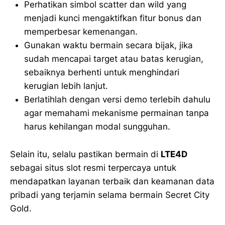
Perhatikan simbol scatter dan wild yang
menjadi kunci mengaktifkan fitur bonus dan
memperbesar kemenangan.
Gunakan waktu bermain secara bijak, jika
sudah mencapai target atau batas kerugian,
sebaiknya berhenti untuk menghindari
kerugian lebih lanjut.
Berlatihlah dengan versi demo terlebih dahulu
agar memahami mekanisme permainan tanpa
harus kehilangan modal sungguhan.
Selain itu, selalu pastikan bermain di
LTE4D
sebagai situs slot resmi terpercaya untuk
mendapatkan layanan terbaik dan keamanan data
pribadi yang terjamin selama bermain Secret City
Gold.