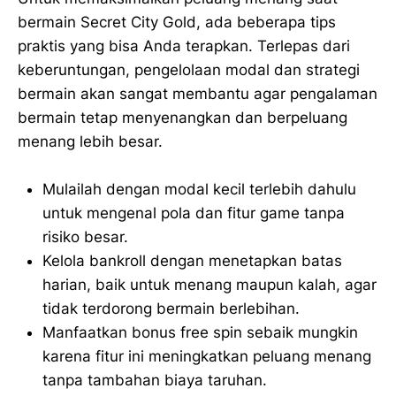
bermain Secret City Gold, ada beberapa tips
praktis yang bisa Anda terapkan. Terlepas dari
keberuntungan, pengelolaan modal dan strategi
bermain akan sangat membantu agar pengalaman
bermain tetap menyenangkan dan berpeluang
menang lebih besar.
Mulailah dengan modal kecil terlebih dahulu
untuk mengenal pola dan fitur game tanpa
risiko besar.
Kelola bankroll dengan menetapkan batas
harian, baik untuk menang maupun kalah, agar
tidak terdorong bermain berlebihan.
Manfaatkan bonus free spin sebaik mungkin
karena fitur ini meningkatkan peluang menang
tanpa tambahan biaya taruhan.