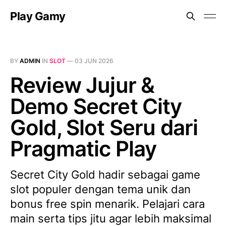
Play Gamy
BY
ADMIN
IN
SLOT
—
03 JUN 2026
Review Jujur &
Demo Secret City
Gold, Slot Seru dari
Pragmatic Play
Secret City Gold hadir sebagai game
slot populer dengan tema unik dan
bonus free spin menarik. Pelajari cara
main serta tips jitu agar lebih maksimal