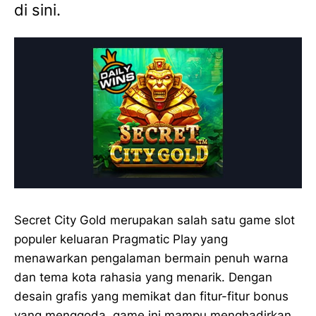
di sini.
Secret City Gold merupakan salah satu game slot
populer keluaran Pragmatic Play yang
menawarkan pengalaman bermain penuh warna
dan tema kota rahasia yang menarik. Dengan
desain grafis yang memikat dan fitur-fitur bonus
yang menggoda, game ini mampu menghadirkan