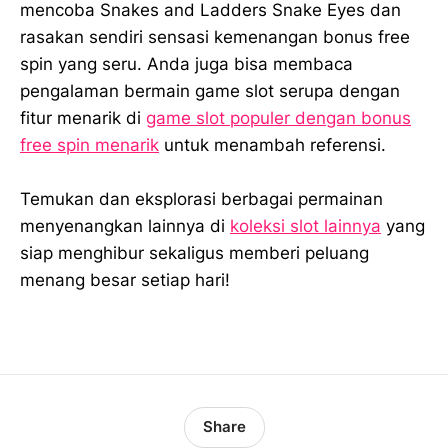
mencoba Snakes and Ladders Snake Eyes dan
rasakan sendiri sensasi kemenangan bonus free
spin yang seru. Anda juga bisa membaca
pengalaman bermain game slot serupa dengan
fitur menarik di
game slot populer dengan bonus
free spin menarik
untuk menambah referensi.
Temukan dan eksplorasi berbagai permainan
menyenangkan lainnya di
koleksi slot lainnya
yang
siap menghibur sekaligus memberi peluang
menang besar setiap hari!
Share