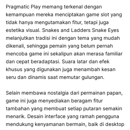
Pragmatic Play memang terkenal dengan
kemampuan mereka menciptakan game slot yang
tidak hanya mengutamakan fitur, tetapi juga
estetika visual. Snakes and Ladders Snake Eyes
melanjutkan tradisi ini dengan tema yang mudah
dikenali, sehingga pemain yang belum pernah
mencoba game ini sekalipun akan merasa familiar
dan cepat beradaptasi. Suara latar dan efek
khusus yang digunakan juga menambah kesan
seru dan dinamis saat memutar gulungan.
Selain membawa nostalgia dari permainan papan,
game ini juga menyediakan beragam fitur
tambahan yang membuat setiap putaran semakin
menarik. Desain interface yang ramah pengguna
mendukung kenyamanan bermain, baik di desktop