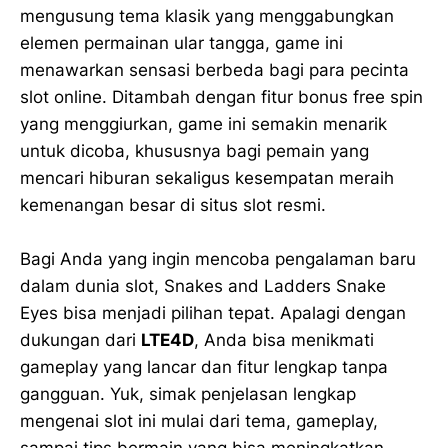
mengusung tema klasik yang menggabungkan
elemen permainan ular tangga, game ini
menawarkan sensasi berbeda bagi para pecinta
slot online. Ditambah dengan fitur bonus free spin
yang menggiurkan, game ini semakin menarik
untuk dicoba, khususnya bagi pemain yang
mencari hiburan sekaligus kesempatan meraih
kemenangan besar di situs slot resmi.
Bagi Anda yang ingin mencoba pengalaman baru
dalam dunia slot, Snakes and Ladders Snake
Eyes bisa menjadi pilihan tepat. Apalagi dengan
dukungan dari
LTE4D
, Anda bisa menikmati
gameplay yang lancar dan fitur lengkap tanpa
gangguan. Yuk, simak penjelasan lengkap
mengenai slot ini mulai dari tema, gameplay,