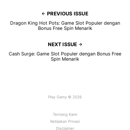
PREVIOUS ISSUE
Dragon King Hot Pots: Game Slot Populer dengan
Bonus Free Spin Menarik
NEXT ISSUE
Cash Surge: Game Slot Populer dengan Bonus Free
Spin Menarik
Play Gamy © 2026
Tentang Kami
Kebijakan Privasi
Disclaimer