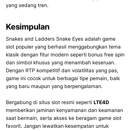
yang sedang tren.
Kesimpulan
Snakes and Ladders Snake Eyes adalah game
slot populer yang berhasil menggabungkan tema
klasik dengan fitur modern seperti bonus free spin
dan simbol khusus yang menambah keseruan.
Dengan RTP kompetitif dan volatilitas yang pas,
game ini cocok untuk berbagai tipe pemain, baik
yang baru maupun yang berpengalaman.
Bergabung di situs slot resmi seperti
LTE4D
memberikan jaminan kenyamanan dan keamanan
saat bermain, serta akses ke beragam game slot
favorit. Jangan lewatkan kesempatan untuk