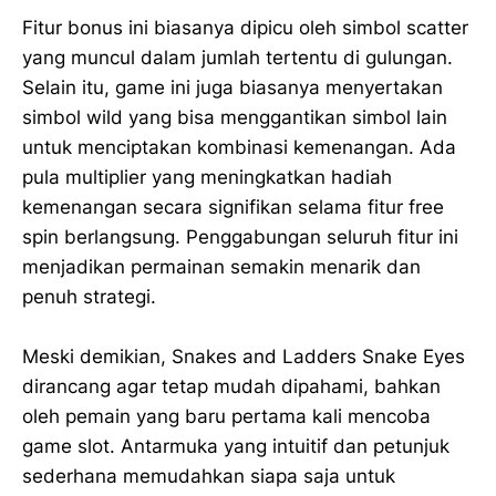
Fitur bonus ini biasanya dipicu oleh simbol scatter
yang muncul dalam jumlah tertentu di gulungan.
Selain itu, game ini juga biasanya menyertakan
simbol wild yang bisa menggantikan simbol lain
untuk menciptakan kombinasi kemenangan. Ada
pula multiplier yang meningkatkan hadiah
kemenangan secara signifikan selama fitur free
spin berlangsung. Penggabungan seluruh fitur ini
menjadikan permainan semakin menarik dan
penuh strategi.
Meski demikian, Snakes and Ladders Snake Eyes
dirancang agar tetap mudah dipahami, bahkan
oleh pemain yang baru pertama kali mencoba
game slot. Antarmuka yang intuitif dan petunjuk
sederhana memudahkan siapa saja untuk