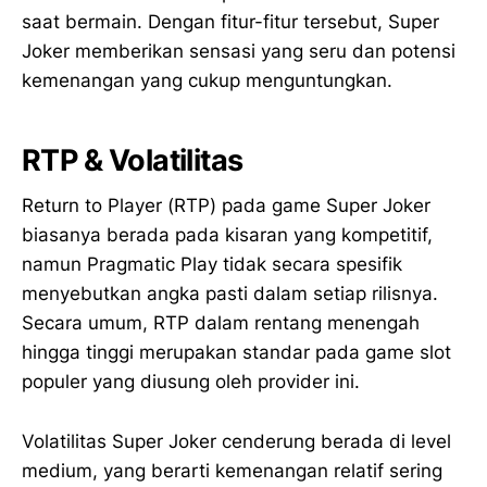
saat bermain. Dengan fitur-fitur tersebut, Super
Joker memberikan sensasi yang seru dan potensi
kemenangan yang cukup menguntungkan.
RTP & Volatilitas
Return to Player (RTP) pada game Super Joker
biasanya berada pada kisaran yang kompetitif,
namun Pragmatic Play tidak secara spesifik
menyebutkan angka pasti dalam setiap rilisnya.
Secara umum, RTP dalam rentang menengah
hingga tinggi merupakan standar pada game slot
populer yang diusung oleh provider ini.
Volatilitas Super Joker cenderung berada di level
medium, yang berarti kemenangan relatif sering