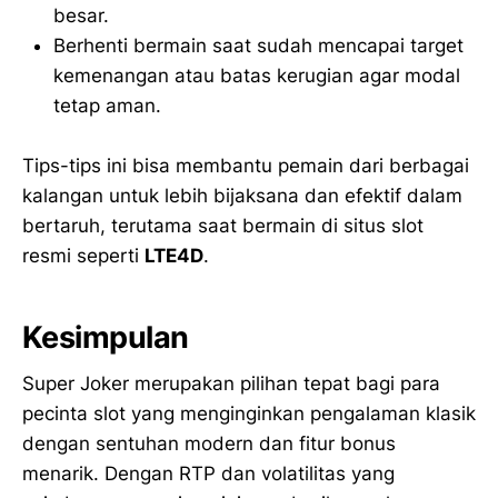
besar.
Berhenti bermain saat sudah mencapai target
kemenangan atau batas kerugian agar modal
tetap aman.
Tips-tips ini bisa membantu pemain dari berbagai
kalangan untuk lebih bijaksana dan efektif dalam
bertaruh, terutama saat bermain di situs slot
resmi seperti
LTE4D
.
Kesimpulan
Super Joker merupakan pilihan tepat bagi para
pecinta slot yang menginginkan pengalaman klasik
dengan sentuhan modern dan fitur bonus
menarik. Dengan RTP dan volatilitas yang