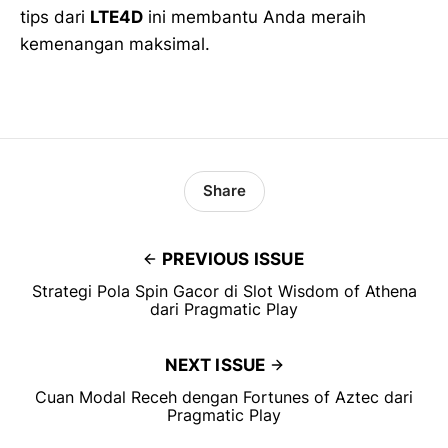
tips dari
LTE4D
ini membantu Anda meraih
kemenangan maksimal.
Share
PREVIOUS ISSUE
Strategi Pola Spin Gacor di Slot Wisdom of Athena
dari Pragmatic Play
NEXT ISSUE
Cuan Modal Receh dengan Fortunes of Aztec dari
Pragmatic Play