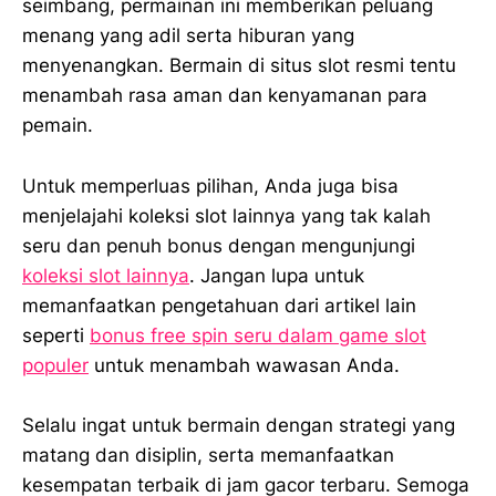
seimbang, permainan ini memberikan peluang
menang yang adil serta hiburan yang
menyenangkan. Bermain di situs slot resmi tentu
menambah rasa aman dan kenyamanan para
pemain.
Untuk memperluas pilihan, Anda juga bisa
menjelajahi koleksi slot lainnya yang tak kalah
seru dan penuh bonus dengan mengunjungi
koleksi slot lainnya
. Jangan lupa untuk
memanfaatkan pengetahuan dari artikel lain
seperti
bonus free spin seru dalam game slot
populer
untuk menambah wawasan Anda.
Selalu ingat untuk bermain dengan strategi yang
matang dan disiplin, serta memanfaatkan
kesempatan terbaik di jam gacor terbaru. Semoga