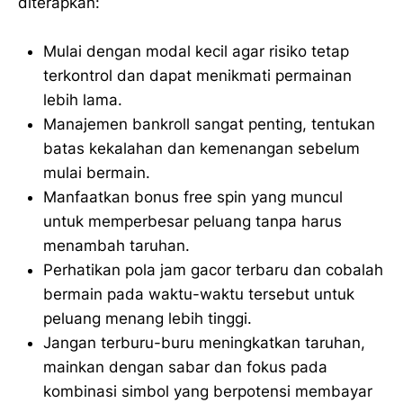
diterapkan:
Mulai dengan modal kecil agar risiko tetap
terkontrol dan dapat menikmati permainan
lebih lama.
Manajemen bankroll sangat penting, tentukan
batas kekalahan dan kemenangan sebelum
mulai bermain.
Manfaatkan bonus free spin yang muncul
untuk memperbesar peluang tanpa harus
menambah taruhan.
Perhatikan pola jam gacor terbaru dan cobalah
bermain pada waktu-waktu tersebut untuk
peluang menang lebih tinggi.
Jangan terburu-buru meningkatkan taruhan,
mainkan dengan sabar dan fokus pada
kombinasi simbol yang berpotensi membayar