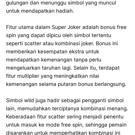
gulungan dan menunggu simbol yang muncul
untuk mendapatkan hadiah.
Fitur utama dalam Super Joker adalah bonus free
spin yang dapat dipicu oleh simbol tertentu
seperti scatter atau kombinasi joker. Bonus ini
memberikan kesempatan ekstra untuk
mendapatkan kemenangan tanpa perlu
mengeluarkan taruhan lagi. Selain itu, terdapat
fitur multiplier yang meningkatkan nilai
kemenangan selama putaran bonus berlangsung.
Simbol wild juga hadir sebagai pengganti simbol
lain, memudahkan terciptanya kombinasi menang.
Keberadaan fitur scatter sering menjadi penentu
untuk masuk ke mode free spin, sehingga pemain
disarankan untuk memperhatikan kombinasi ini