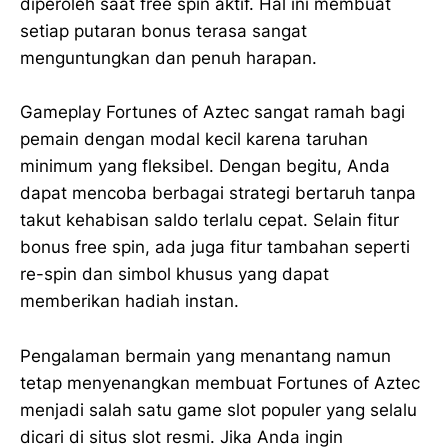
diperoleh saat free spin aktif. Hal ini membuat
setiap putaran bonus terasa sangat
menguntungkan dan penuh harapan.
Gameplay Fortunes of Aztec sangat ramah bagi
pemain dengan modal kecil karena taruhan
minimum yang fleksibel. Dengan begitu, Anda
dapat mencoba berbagai strategi bertaruh tanpa
takut kehabisan saldo terlalu cepat. Selain fitur
bonus free spin, ada juga fitur tambahan seperti
re-spin dan simbol khusus yang dapat
memberikan hadiah instan.
Pengalaman bermain yang menantang namun
tetap menyenangkan membuat Fortunes of Aztec
menjadi salah satu game slot populer yang selalu
dicari di situs slot resmi. Jika Anda ingin