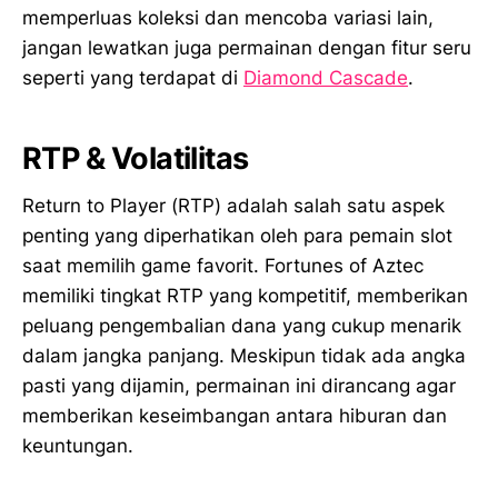
memperluas koleksi dan mencoba variasi lain,
jangan lewatkan juga permainan dengan fitur seru
seperti yang terdapat di
Diamond Cascade
.
RTP & Volatilitas
Return to Player (RTP) adalah salah satu aspek
penting yang diperhatikan oleh para pemain slot
saat memilih game favorit. Fortunes of Aztec
memiliki tingkat RTP yang kompetitif, memberikan
peluang pengembalian dana yang cukup menarik
dalam jangka panjang. Meskipun tidak ada angka
pasti yang dijamin, permainan ini dirancang agar
memberikan keseimbangan antara hiburan dan
keuntungan.