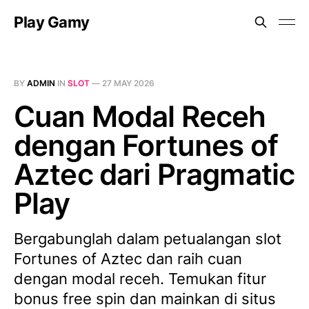
Play Gamy
BY
ADMIN
IN
SLOT
—
27 MAY 2026
Cuan Modal Receh
dengan Fortunes of
Aztec dari Pragmatic
Play
Bergabunglah dalam petualangan slot
Fortunes of Aztec dan raih cuan
dengan modal receh. Temukan fitur
bonus free spin dan mainkan di situs