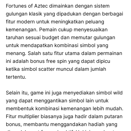
Fortunes of Aztec dimainkan dengan sistem
gulungan klasik yang dipadukan dengan berbagai
fitur modern untuk meningkatkan peluang
kemenangan. Pemain cukup menyesuaikan
taruhan sesuai budget dan memutar gulungan
untuk mendapatkan kombinasi simbol yang
menang. Salah satu fitur utama dalam permainan
ini adalah bonus free spin yang dapat dipicu
ketika simbol scatter muncul dalam jumlah
tertentu.
Selain itu, game ini juga menyediakan simbol wild
yang dapat menggantikan simbol lain untuk
membentuk kombinasi kemenangan lebih mudah.
Fitur multiplier biasanya juga hadir dalam putaran
bonus, membantu menggandakan hadiah yang