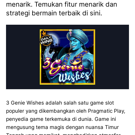
menarik. Temukan fitur menarik dan
strategi bermain terbaik di sini.
3 Genie Wishes adalah salah satu game slot
populer yang dikembangkan oleh Pragmatic Play,
penyedia game terkemuka di dunia. Game ini
mengusung tema magis dengan nuansa Timur