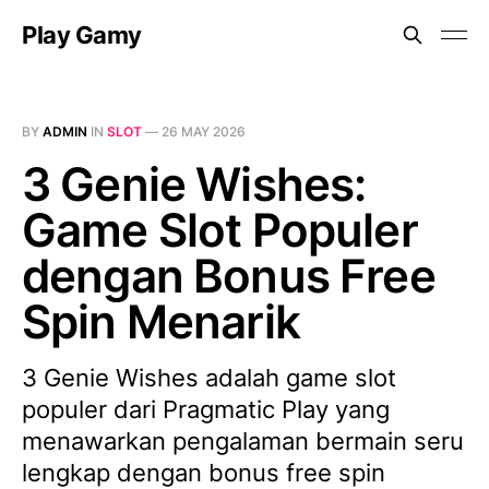
Play Gamy
BY
ADMIN
IN
SLOT
—
26 MAY 2026
3 Genie Wishes:
Game Slot Populer
dengan Bonus Free
Spin Menarik
3 Genie Wishes adalah game slot
populer dari Pragmatic Play yang
menawarkan pengalaman bermain seru
lengkap dengan bonus free spin