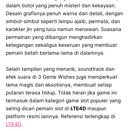
dalam botol yang penuh misteri dan kekayaan.
Desain grafisnya penuh warna dan detail, dengan
simbol-simbol seperti lampu ajaib, permata, dan
karakter jin yang lucu namun menawan. Suasana
permainan yang dibangun menghadirkan
ketegangan sekaligus keseruan yang membuat
pemain betah berlama-lama di dalamnya.
Selain tampilan yang menarik, soundtrack dan
efek suara di 3 Genie Wishes juga memperkuat
tema magis dan eksotisnya, membuat setiap
putaran terasa hidup. Tidak heran jika game ini
termasuk dalam kategori game slot populer yang
sering dicari pemain slot di
LTE4D
maupun
platform resmi lainnya. Referensi terlengkap di
LTE4D
.