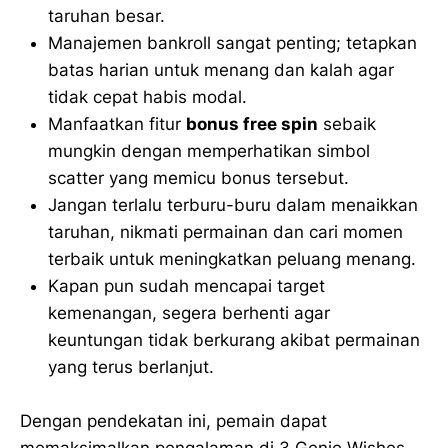
taruhan besar.
Manajemen bankroll sangat penting; tetapkan
batas harian untuk menang dan kalah agar
tidak cepat habis modal.
Manfaatkan fitur
bonus free spin
sebaik
mungkin dengan memperhatikan simbol
scatter yang memicu bonus tersebut.
Jangan terlalu terburu-buru dalam menaikkan
taruhan, nikmati permainan dan cari momen
terbaik untuk meningkatkan peluang menang.
Kapan pun sudah mencapai target
kemenangan, segera berhenti agar
keuntungan tidak berkurang akibat permainan
yang terus berlanjut.
Dengan pendekatan ini, pemain dapat