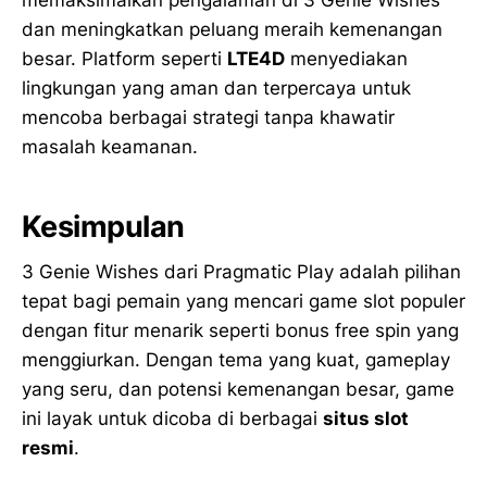
memaksimalkan pengalaman di 3 Genie Wishes
dan meningkatkan peluang meraih kemenangan
besar. Platform seperti
LTE4D
menyediakan
lingkungan yang aman dan terpercaya untuk
mencoba berbagai strategi tanpa khawatir
masalah keamanan.
Kesimpulan
3 Genie Wishes dari Pragmatic Play adalah pilihan
tepat bagi pemain yang mencari game slot populer
dengan fitur menarik seperti bonus free spin yang
menggiurkan. Dengan tema yang kuat, gameplay
yang seru, dan potensi kemenangan besar, game
ini layak untuk dicoba di berbagai
situs slot
resmi
.