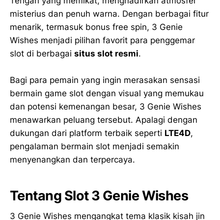
Tengah yang memikat, menghadirkan atmosfer
misterius dan penuh warna. Dengan berbagai fitur
menarik, termasuk bonus free spin, 3 Genie
Wishes menjadi pilihan favorit para penggemar
slot di berbagai
situs slot resmi
.
Bagi para pemain yang ingin merasakan sensasi
bermain game slot dengan visual yang memukau
dan potensi kemenangan besar, 3 Genie Wishes
menawarkan peluang tersebut. Apalagi dengan
dukungan dari platform terbaik seperti
LTE4D
,
pengalaman bermain slot menjadi semakin
menyenangkan dan terpercaya.
Tentang Slot 3 Genie Wishes
3 Genie Wishes mengangkat tema klasik kisah jin