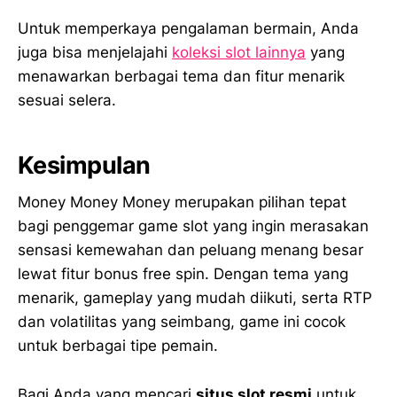
Untuk memperkaya pengalaman bermain, Anda
juga bisa menjelajahi
koleksi slot lainnya
yang
menawarkan berbagai tema dan fitur menarik
sesuai selera.
Kesimpulan
Money Money Money merupakan pilihan tepat
bagi penggemar game slot yang ingin merasakan
sensasi kemewahan dan peluang menang besar
lewat fitur bonus free spin. Dengan tema yang
menarik, gameplay yang mudah diikuti, serta RTP
dan volatilitas yang seimbang, game ini cocok
untuk berbagai tipe pemain.
Bagi Anda yang mencari
situs slot resmi
untuk