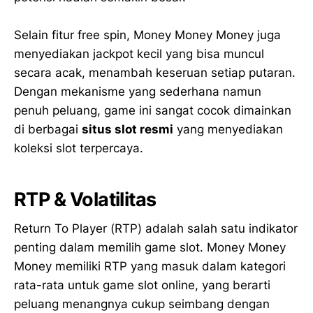
Selain fitur free spin, Money Money Money juga
menyediakan jackpot kecil yang bisa muncul
secara acak, menambah keseruan setiap putaran.
Dengan mekanisme yang sederhana namun
penuh peluang, game ini sangat cocok dimainkan
di berbagai
situs slot resmi
yang menyediakan
koleksi slot terpercaya.
RTP & Volatilitas
Return To Player (RTP) adalah salah satu indikator
penting dalam memilih game slot. Money Money
Money memiliki RTP yang masuk dalam kategori
rata-rata untuk game slot online, yang berarti
peluang menangnya cukup seimbang dengan