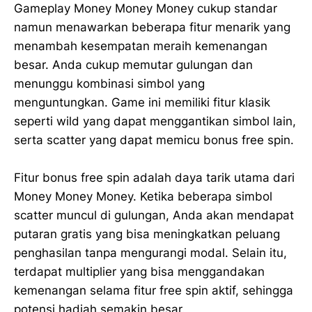
Gameplay Money Money Money cukup standar
namun menawarkan beberapa fitur menarik yang
menambah kesempatan meraih kemenangan
besar. Anda cukup memutar gulungan dan
menunggu kombinasi simbol yang
menguntungkan. Game ini memiliki fitur klasik
seperti wild yang dapat menggantikan simbol lain,
serta scatter yang dapat memicu bonus free spin.
Fitur bonus free spin adalah daya tarik utama dari
Money Money Money. Ketika beberapa simbol
scatter muncul di gulungan, Anda akan mendapat
putaran gratis yang bisa meningkatkan peluang
penghasilan tanpa mengurangi modal. Selain itu,
terdapat multiplier yang bisa menggandakan
kemenangan selama fitur free spin aktif, sehingga
potensi hadiah semakin besar.