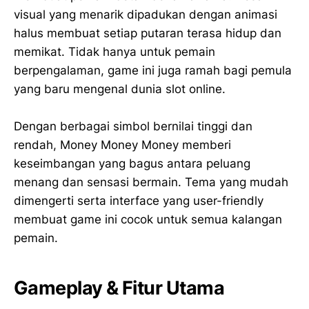
visual yang menarik dipadukan dengan animasi
halus membuat setiap putaran terasa hidup dan
memikat. Tidak hanya untuk pemain
berpengalaman, game ini juga ramah bagi pemula
yang baru mengenal dunia slot online.
Dengan berbagai simbol bernilai tinggi dan
rendah, Money Money Money memberi
keseimbangan yang bagus antara peluang
menang dan sensasi bermain. Tema yang mudah
dimengerti serta interface yang user-friendly
membuat game ini cocok untuk semua kalangan
pemain.
Gameplay & Fitur Utama