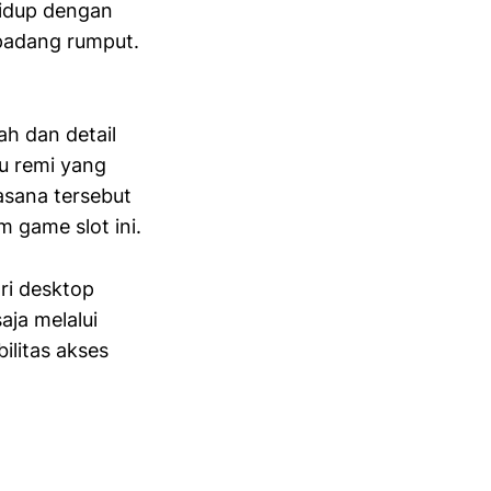
hidup dengan
padang rumput.
h dan detail
tu remi yang
asana tersebut
game slot ini.
ari desktop
aja melalui
ilitas akses