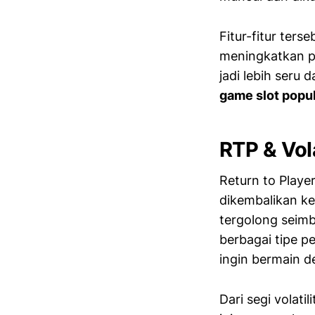
Fitur-fitur ters
meningkatkan p
jadi lebih seru
game slot popu
RTP & Vola
Return to Player
dikembalikan k
tergolong seimb
berbagai tipe p
ingin bermain d
Dari segi volat