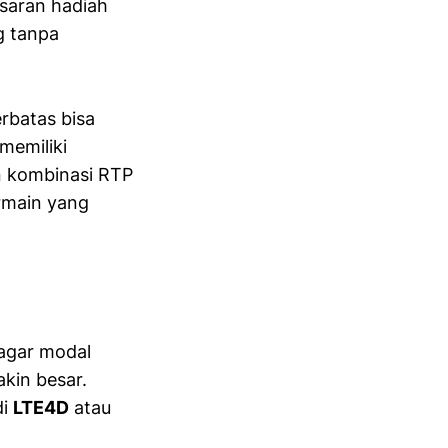
saran hadiah
g tanpa
rbatas bisa
memiliki
n kombinasi RTP
ermain yang
 agar modal
kin besar.
di
LTE4D
atau