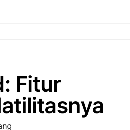
 Fitur
atilitasnya
ang