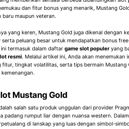
memukau dan fitur bonus yang menarik, Mustang Go
 baru maupun veteran.
nnya yang keren, Mustang Gold juga dikenal dengan 
serta peluang besar untuk mendapatkan bonus free 
 ini termasuk dalam daftar
game slot populer
yang ba
slot resmi
. Melalui artikel ini, Anda akan menemukan 
fitur, tingkat volatilitas, serta tips bermain Mustang
 kemenangan.
lot Mustang Gold
alah salah satu produk unggulan dari provider Prag
 padang rumput liar dengan nuansa western. Dalam
petualang di lanskap yang luas dengan simbol-simbo