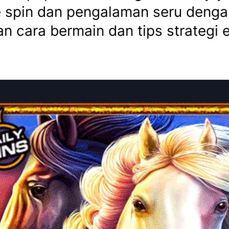
e spin dan pengalaman seru denga
 cara bermain dan tips strategi e