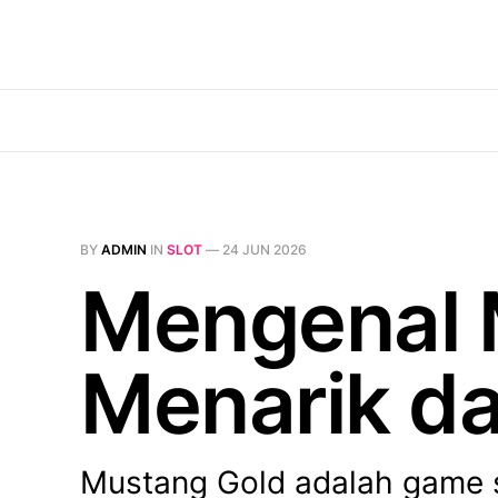
BY
ADMIN
IN
SLOT
—
24 JUN 2026
Mengenal M
Menarik da
Mustang Gold adalah game s