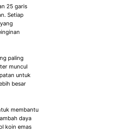
n 25 garis
n. Setiap
 yang
einginan
ng paling
tter muncul
mpatan untuk
ebih besar
 untuk membantu
enambah daya
ol koin emas