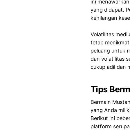
ini menawarkan
yang didapat. 
kehilangan kese
Volatilitas med
tetap menikmati 
peluang untuk 
dan volatilitas
cukup adil dan
Tips Berm
Bermain Mustang
yang Anda mili
Berikut ini beb
platform serupa