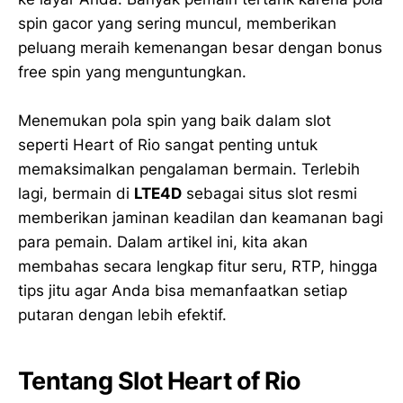
spin gacor yang sering muncul, memberikan
peluang meraih kemenangan besar dengan bonus
free spin yang menguntungkan.
Menemukan pola spin yang baik dalam slot
seperti Heart of Rio sangat penting untuk
memaksimalkan pengalaman bermain. Terlebih
lagi, bermain di
LTE4D
sebagai situs slot resmi
memberikan jaminan keadilan dan keamanan bagi
para pemain. Dalam artikel ini, kita akan
membahas secara lengkap fitur seru, RTP, hingga
tips jitu agar Anda bisa memanfaatkan setiap
putaran dengan lebih efektif.
Tentang Slot Heart of Rio