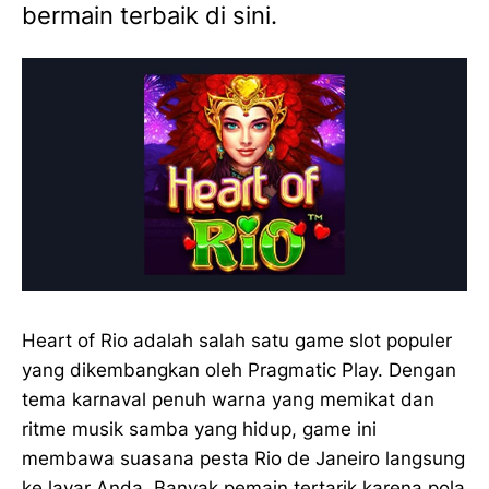
bermain terbaik di sini.
Heart of Rio adalah salah satu game slot populer
yang dikembangkan oleh Pragmatic Play. Dengan
tema karnaval penuh warna yang memikat dan
ritme musik samba yang hidup, game ini
membawa suasana pesta Rio de Janeiro langsung
ke layar Anda. Banyak pemain tertarik karena pola