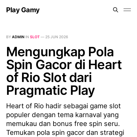
Play Gamy
BY
ADMIN
IN
SLOT
—
25 JUN 2026
Mengungkap Pola
Spin Gacor di Heart
of Rio Slot dari
Pragmatic Play
Heart of Rio hadir sebagai game slot
populer dengan tema karnaval yang
memukau dan bonus free spin seru.
Temukan pola spin gacor dan strategi