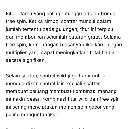
Fitur utama yang paling ditunggu adalah bonus
free spin. Ketika simbol scatter muncul dalam
jumlah tertentu pada gulungan, fitur ini terpicu
dan memberikan sejumlah putaran gratis. Selama
free spin, kemenangan biasanya dikalikan dengan
multiplier yang dapat meningkatkan total hadiah
secara signifikan.
Selain scatter, simbol wild juga hadir untuk
menggantikan simbol lain kecuali scatter,
membuat peluang membuat kombinasi menang
semakin besar. Kombinasi fitur wild dan free spin
ini sering menciptakan momen spin gacor yang
paling menguntungkan.