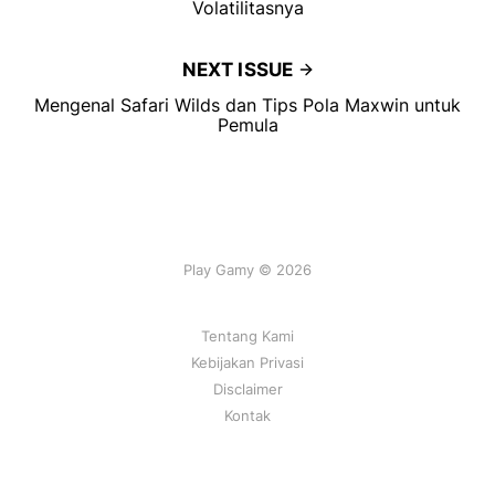
Volatilitasnya
NEXT ISSUE
Mengenal Safari Wilds dan Tips Pola Maxwin untuk
Pemula
Play Gamy © 2026
Tentang Kami
Kebijakan Privasi
Disclaimer
Kontak