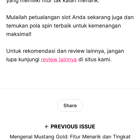
yang memiliki fitur tak kalah menarik.
Mulailah petualangan slot Anda sekarang juga dan
temukan pola spin terbaik untuk kemenangan
maksimal!
Untuk rekomendasi dan review lainnya, jangan
lupa kunjungi
review lainnya
di situs kami.
Share
PREVIOUS ISSUE
Mengenal Mustang Gold: Fitur Menarik dan Tingkat