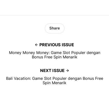
Share
PREVIOUS ISSUE
Money Money Money: Game Slot Populer dengan
Bonus Free Spin Menarik
NEXT ISSUE
Bali Vacation: Game Slot Populer dengan Bonus Free
Spin Menarik