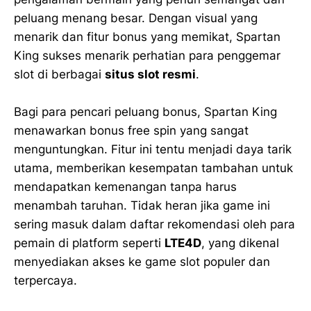
peluang menang besar. Dengan visual yang
menarik dan fitur bonus yang memikat, Spartan
King sukses menarik perhatian para penggemar
slot di berbagai
situs slot resmi
.
Bagi para pencari peluang bonus, Spartan King
menawarkan bonus free spin yang sangat
menguntungkan. Fitur ini tentu menjadi daya tarik
utama, memberikan kesempatan tambahan untuk
mendapatkan kemenangan tanpa harus
menambah taruhan. Tidak heran jika game ini
sering masuk dalam daftar rekomendasi oleh para
pemain di platform seperti
LTE4D
, yang dikenal
menyediakan akses ke game slot populer dan
terpercaya.