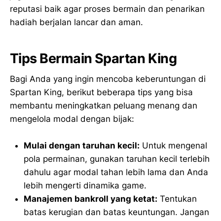
reputasi baik agar proses bermain dan penarikan
hadiah berjalan lancar dan aman.
Tips Bermain Spartan King
Bagi Anda yang ingin mencoba keberuntungan di
Spartan King, berikut beberapa tips yang bisa
membantu meningkatkan peluang menang dan
mengelola modal dengan bijak:
Mulai dengan taruhan kecil:
Untuk mengenal
pola permainan, gunakan taruhan kecil terlebih
dahulu agar modal tahan lebih lama dan Anda
lebih mengerti dinamika game.
Manajemen bankroll yang ketat:
Tentukan
batas kerugian dan batas keuntungan. Jangan