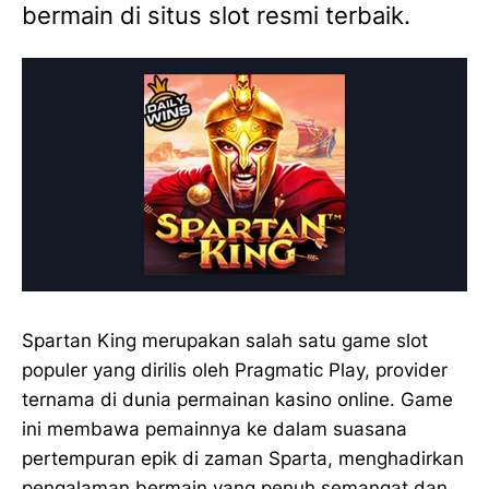
bermain di situs slot resmi terbaik.
Spartan King merupakan salah satu game slot
populer yang dirilis oleh Pragmatic Play, provider
ternama di dunia permainan kasino online. Game
ini membawa pemainnya ke dalam suasana
pertempuran epik di zaman Sparta, menghadirkan
pengalaman bermain yang penuh semangat dan